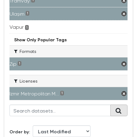
Tramvay
1
Ulaşım
1
Vapur
1
Show Only Popular Tags
Formats
Zip
1
Licenses
Izmir Metropolitan M...
1
Order by