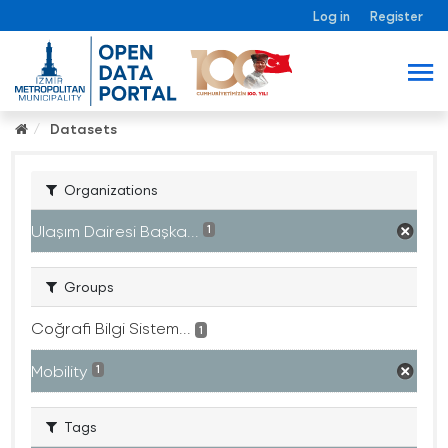
Log in
Register
Datasets
Organizations
Ulaşım Dairesi Başka...
1
Groups
Coğrafi Bilgi Sistem...
1
Mobility
1
Tags