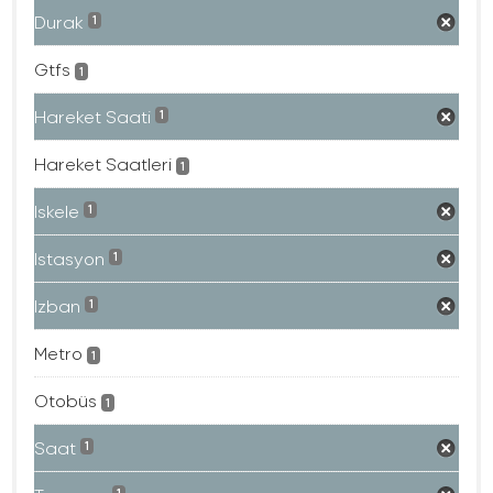
Durak
1
Gtfs
1
Hareket Saati
1
Hareket Saatleri
1
Iskele
1
Istasyon
1
Izban
1
Metro
1
Otobüs
1
Saat
1