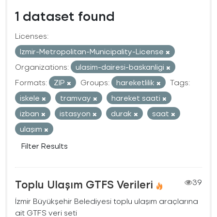
1 dataset found
Licenses:
Izmir-Metropolitan-Municipality-License
Organizations:
ulasim-dairesi-baskanligi
Formats:
ZIP
Groups:
hareketlilik
Tags:
iskele
tramvay
hareket saati
izban
istasyon
durak
saat
ulaşım
Filter Results
Toplu Ulaşım GTFS Verileri
39
İzmir Büyükşehir Belediyesi toplu ulaşım araçlarına
ait GTFS veri seti