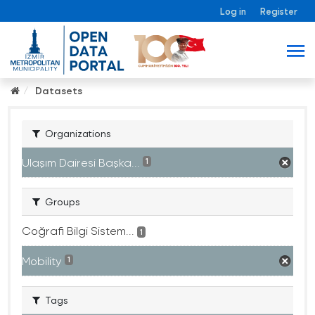
Log in
Register
Datasets
Organizations
Ulaşım Dairesi Başka...
1
Groups
Coğrafi Bilgi Sistem...
1
Mobility
1
Tags