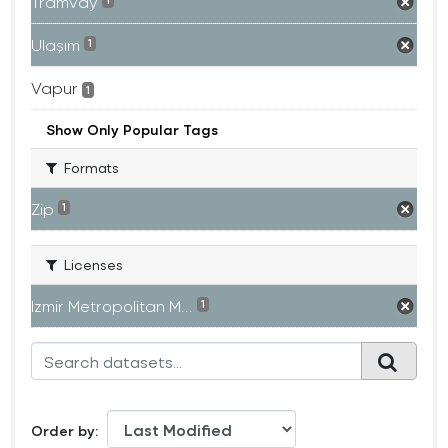
Tramvay
1
Ulaşım
1
Vapur
1
Show Only Popular Tags
Formats
Zip
1
Licenses
Izmir Metropolitan M...
1
Order by