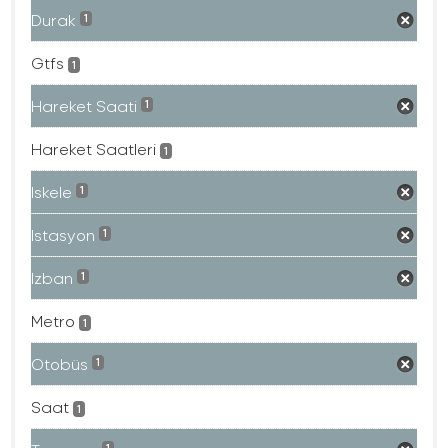
Durak
1
Gtfs
1
Hareket Saati
1
Hareket Saatleri
1
Iskele
1
Istasyon
1
Izban
1
Metro
1
Otobüs
1
Saat
1