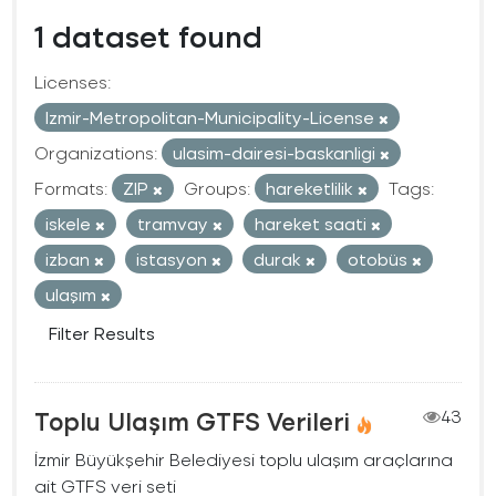
1 dataset found
Licenses:
Izmir-Metropolitan-Municipality-License
Organizations:
ulasim-dairesi-baskanligi
Formats:
ZIP
Groups:
hareketlilik
Tags:
iskele
tramvay
hareket saati
izban
istasyon
durak
otobüs
ulaşım
Filter Results
Toplu Ulaşım GTFS Verileri
43
İzmir Büyükşehir Belediyesi toplu ulaşım araçlarına
ait GTFS veri seti