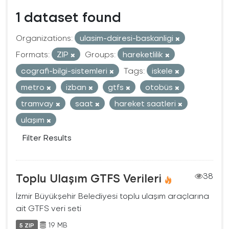
1 dataset found
Organizations:
ulasim-dairesi-baskanligi
Formats:
ZIP
Groups:
hareketlilik
cografi-bilgi-sistemleri
Tags:
iskele
metro
izban
gtfs
otobüs
tramvay
saat
hareket saatleri
ulaşım
Filter Results
Toplu Ulaşım GTFS Verileri
38
İzmir Büyükşehir Belediyesi toplu ulaşım araçlarına
ait GTFS veri seti
19 MB
5 ZIP