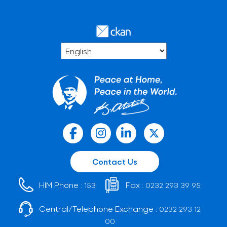
Contact Us
HIM Phone :
Fax :
153
0232 293 39 95
Central/Telephone Exchange :
0232 293 12
00