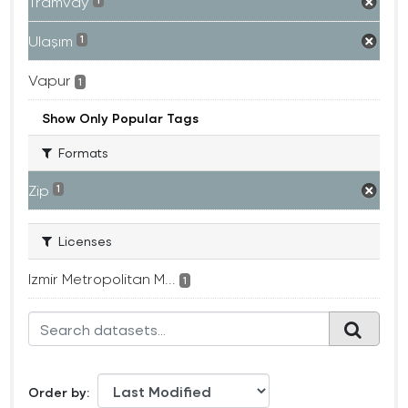
Tramvay
1
Ulaşım
1
Vapur
1
Show Only Popular Tags
Formats
Zip
1
Licenses
Izmir Metropolitan M...
1
Order by