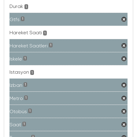
Durak
1
Gtfs
1
Hareket Saati
1
Hareket Saatleri
1
Iskele
1
Istasyon
1
Izban
1
Metro
1
Otobüs
1
Saat
1