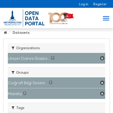
Log in
Register
Datasets
Organizations
Ulaşım Dairesi Başka...
1
Groups
Coğrafi Bilgi Sistem...
1
Mobility
1
Tags