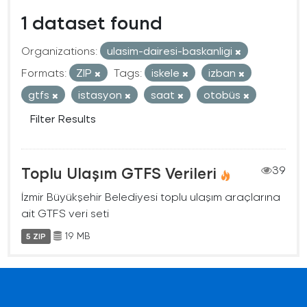
1 dataset found
Organizations:
ulasim-dairesi-baskanligi
Formats:
ZIP
Tags:
iskele
izban
gtfs
istasyon
saat
otobüs
Filter Results
Toplu Ulaşım GTFS Verileri
39
İzmir Büyükşehir Belediyesi toplu ulaşım araçlarına
ait GTFS veri seti
19 MB
5 ZIP