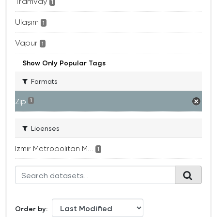
Tramvay
1
Ulaşım
1
Vapur
1
Show Only Popular Tags
Formats
Zip
1
Licenses
Izmir Metropolitan M...
1
Order by