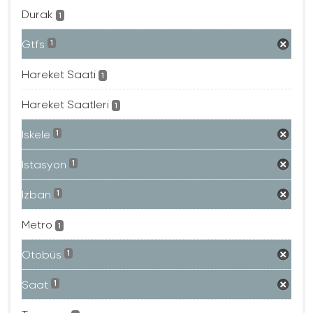
Durak
1
Gtfs
1
Hareket Saati
1
Hareket Saatleri
1
Iskele
1
Istasyon
1
Izban
1
Metro
1
Otobüs
1
Saat
1