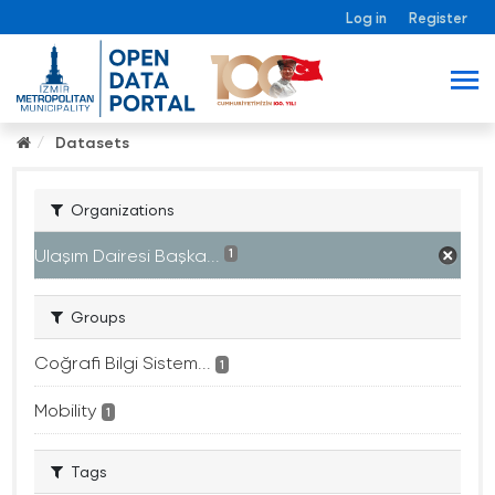
Log in
Register
Datasets
Organizations
Ulaşım Dairesi Başka...
1
Groups
Coğrafi Bilgi Sistem...
1
Mobility
1
Tags