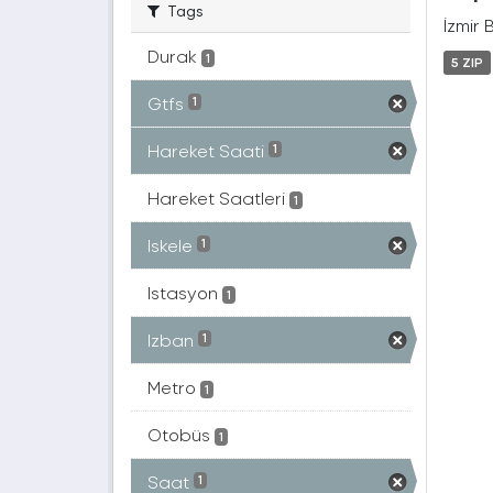
Tags
İzmir 
Durak
1
5 ZIP
Gtfs
1
Hareket Saati
1
Hareket Saatleri
1
Iskele
1
Istasyon
1
Izban
1
Metro
1
Otobüs
1
Saat
1