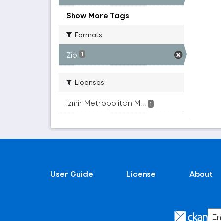
Show More Tags
Formats
Zip
1
Licenses
Izmir Metropolitan M...
1
User Guide
License
About