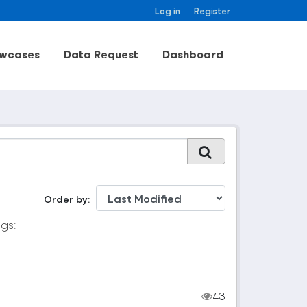
Log in
Register
wcases
Data Request
Dashboard
Order by
gs:
43