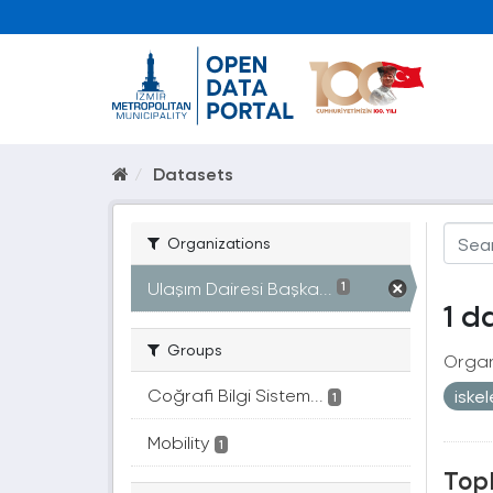
Datasets
Organizations
Ulaşım Dairesi Başka...
1
1 d
Groups
Organ
Coğrafi Bilgi Sistem...
iske
1
Mobility
1
Topl