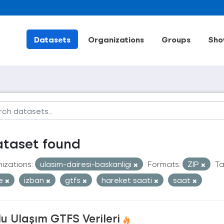
Datasets
Organizations
Groups
Sho
ataset found
izations:
ulasim-dairesi-baskanligi
Formats:
ZIP
Ta
le
izban
gtfs
hareket saati
saat
u Ulaşım GTFS Verileri