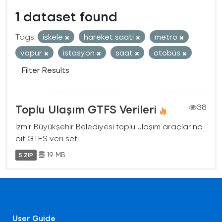
1 dataset found
Tags:
iskele
hareket saati
metro
vapur
istasyon
saat
otobüs
Filter Results
Toplu Ulaşım GTFS Verileri
38
İzmir Büyükşehir Belediyesi toplu ulaşım araçlarına
ait GTFS veri seti
19 MB
5 ZIP
User Guide