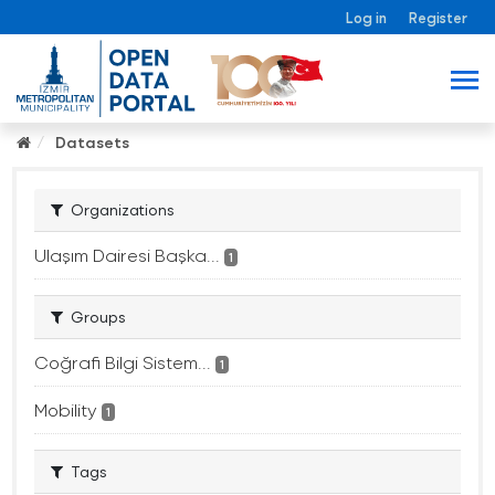
Log in
Register
Datasets
Organizations
Ulaşım Dairesi Başka...
1
Groups
Coğrafi Bilgi Sistem...
1
Mobility
1
Tags