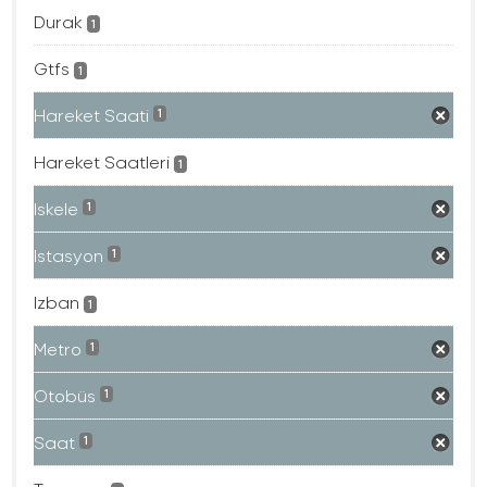
Durak
1
Gtfs
1
Hareket Saati
1
Hareket Saatleri
1
Iskele
1
Istasyon
1
Izban
1
Metro
1
Otobüs
1
Saat
1