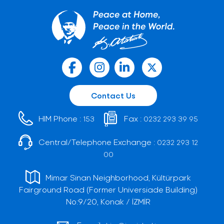
Contact Us
HIM Phone :
Fax :
153
0232 293 39 95
Central/Telephone Exchange :
0232 293 12
00
Mimar Sinan Neighborhood, Kültürpark
Fairground Road (Former Universiade Building)
No:9/20, Konak / İZMİR