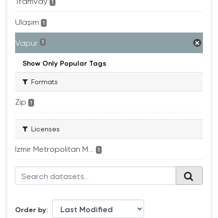
Tramvay
1
Ulaşım
1
Vapur
1
Show Only Popular Tags
Formats
Zip
1
Licenses
Izmir Metropolitan M...
1
Order by