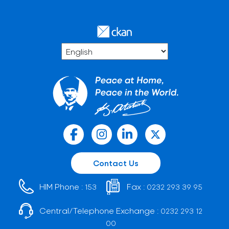
Contact Us
HIM Phone :
Fax :
153
0232 293 39 95
Central/Telephone Exchange :
0232 293 12
00