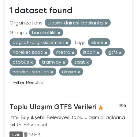
1 dataset found
Organizations:
ulasim-dairesi-baskanligi
Groups:
hareketlilik
cografi-bilgi-sistemleri
Tags:
iskele
hareket saati
metro
izban
gtfs
otobüs
tramvay
saat
hareket saatleri
ulaşım
Filter Results
Toplu Ulaşım GTFS Verileri
41
İzmir Büyükşehir Belediyesi toplu ulaşım araçlarına
ait GTFS veri seti
19 MB
5 ZIP