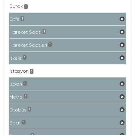
Durak
1
Gtfs
1
Hareket Saati
1
Hareket Saatleri
1
Iskele
1
Istasyon
1
Izban
1
Metro
1
Otobüs
1
Saat
1