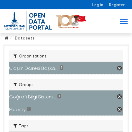
Log in
Register
Datasets
Organizations
Ulaşım Dairesi Başka...
1
Groups
Coğrafi Bilgi Sistem...
1
Mobility
1
Tags