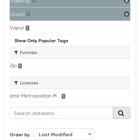
Tramvay
1
Ulaşım
1
Vapur
1
Show Only Popular Tags
Formats
Zip
1
Licenses
Izmir Metropolitan M...
1
Order by