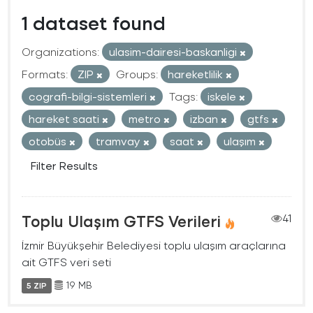
1 dataset found
Organizations:
ulasim-dairesi-baskanligi
Formats:
ZIP
Groups:
hareketlilik
cografi-bilgi-sistemleri
Tags:
iskele
hareket saati
metro
izban
gtfs
otobüs
tramvay
saat
ulaşım
Filter Results
Toplu Ulaşım GTFS Verileri
41
İzmir Büyükşehir Belediyesi toplu ulaşım araçlarına
ait GTFS veri seti
19 MB
5 ZIP