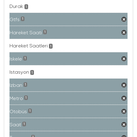
Durak
1
Gtfs
1
Hareket Saati
1
Hareket Saatleri
1
Iskele
1
Istasyon
1
Izban
1
Metro
1
Otobüs
1
Saat
1