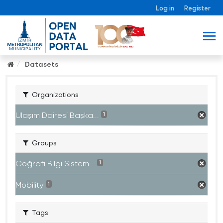
Log in
Register
Datasets
Organizations
Ulaşım Dairesi Başka...
1
Groups
Coğrafi Bilgi Sistem...
1
Mobility
1
Tags