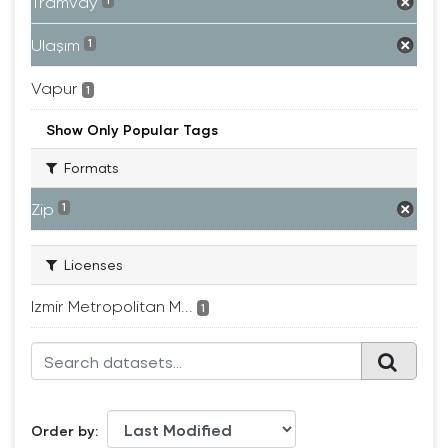
Tramvay
1
Ulaşım
1
Vapur
1
Show Only Popular Tags
Formats
Zip
1
Licenses
Izmir Metropolitan M...
1
Order by