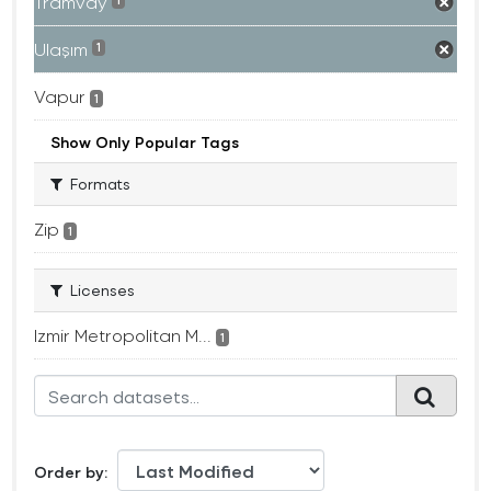
Tramvay
1
Ulaşım
1
Vapur
1
Show Only Popular Tags
Formats
Zip
1
Licenses
Izmir Metropolitan M...
1
Order by