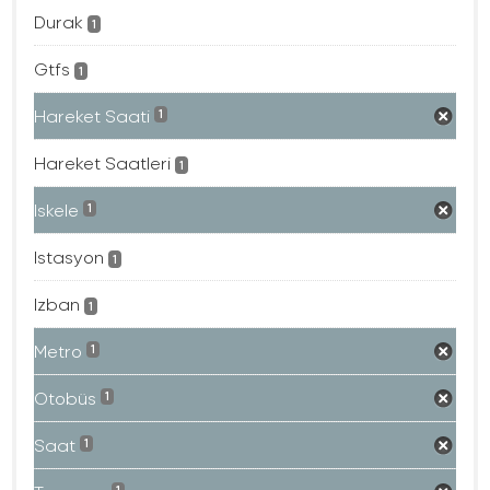
Durak
1
Gtfs
1
Hareket Saati
1
Hareket Saatleri
1
Iskele
1
Istasyon
1
Izban
1
Metro
1
Otobüs
1
Saat
1