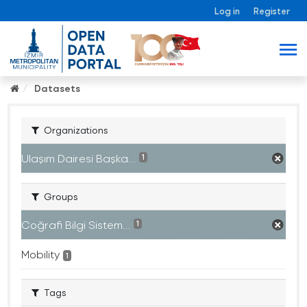
Log in
Register
Datasets
Organizations
Ulaşım Dairesi Başka...
1
Groups
Coğrafi Bilgi Sistem...
1
Mobility
1
Tags