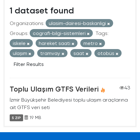
1 dataset found
Organizations:
ulasim-dairesi-baskanligi
Groups:
cografi-bilgi-sistemleri
Tags:
iskele
hareket saati
metro
ulaşım
tramvay
saat
otobüs
Filter Results
Toplu Ulaşım GTFS Verileri
43
İzmir Büyükşehir Belediyesi toplu ulaşım araçlarına
ait GTFS veri seti
19 MB
5 ZIP