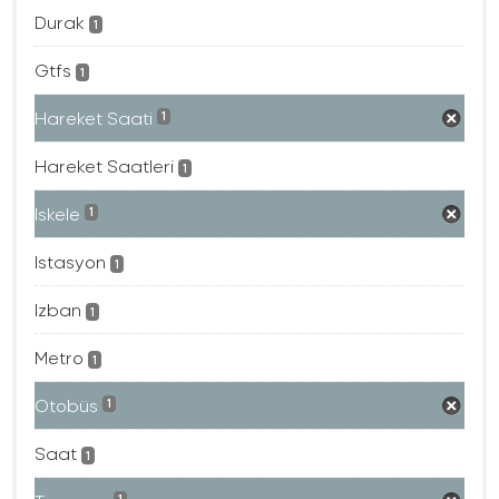
Durak
1
Gtfs
1
Hareket Saati
1
Hareket Saatleri
1
Iskele
1
Istasyon
1
Izban
1
Metro
1
Otobüs
1
Saat
1