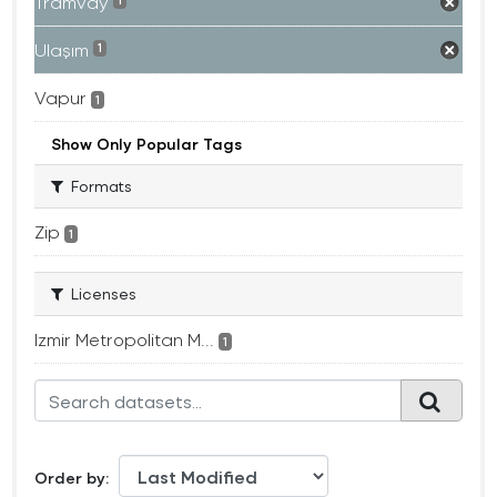
Tramvay
1
Ulaşım
1
Vapur
1
Show Only Popular Tags
Formats
Zip
1
Licenses
Izmir Metropolitan M...
1
Order by