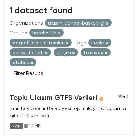
1 dataset found
Organizations:
ulasim-dairesi-baskanligi
Groups:
hareketlilik
cografi-bilgi-sistemleri
Tags:
iskele
hareket saati
ulaşım
tramvay
otobüs
Filter Results
Toplu Ulaşım GTFS Verileri
43
İzmir Büyükşehir Belediyesi toplu ulaşım araçlarına
ait GTFS veri seti
19 MB
5 ZIP