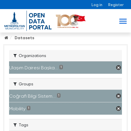
Log in
Register
Datasets
Organizations
Ulaşım Dairesi Başka...
1
Groups
Coğrafi Bilgi Sistem...
1
Mobility
1
Tags