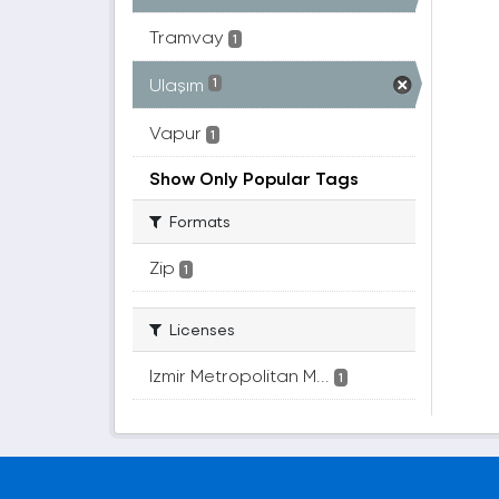
Tramvay
1
Ulaşım
1
Vapur
1
Show Only Popular Tags
Formats
Zip
1
Licenses
Izmir Metropolitan M...
1