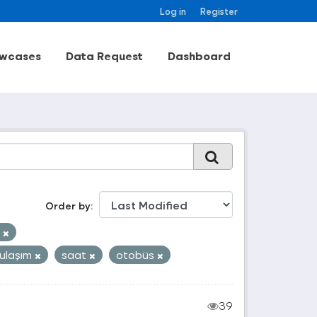
Log in
Register
wcases
Data Request
Dashboard
Order by
k
ulaşım
saat
otobüs
39