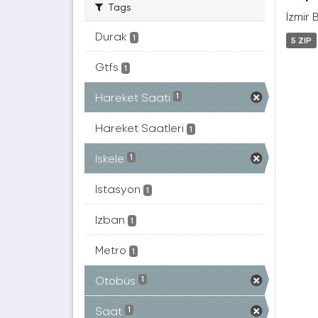
Tags
İzmir 
Durak
1
5 ZIP
Gtfs
1
Hareket Saati
1
Hareket Saatleri
1
Iskele
1
Istasyon
1
Izban
1
Metro
1
Otobüs
1
Saat
1