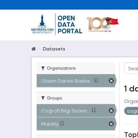
Datasets
Organizations
Ulaşım Dairesi Başka...
1
1 d
Groups
Organ
Coğrafi Bilgi Sistem...
cogr
1
Mobility
1
Topl