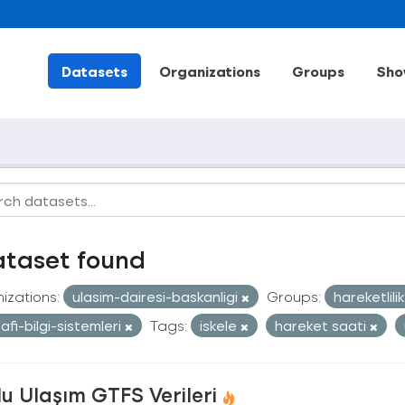
Datasets
Organizations
Groups
Sho
ataset found
izations:
ulasim-dairesi-baskanligi
Groups:
hareketlili
afi-bilgi-sistemleri
Tags:
iskele
hareket saati
u Ulaşım GTFS Verileri