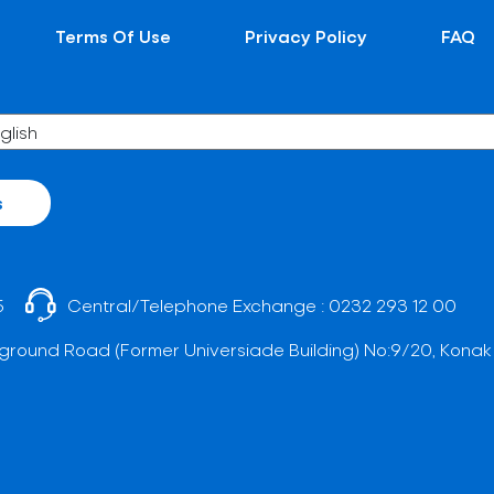
Terms Of Use
Privacy Policy
FAQ
s
5
Central/Telephone Exchange :
0232 293 12 00
ground Road (Former Universiade Building) No:9/20, Konak