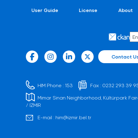
User Guide
License
About
Contact U
HIM Phone :
153
Fax :
0232 293 39 9
Mimar Sinan Neighborhood, Kültürpark Fair
/ İZMİR
E-mail :
him@izmir.bel.tr