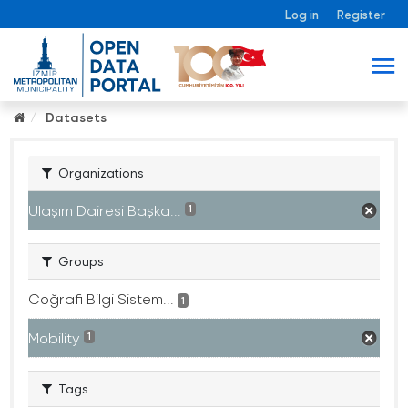
Log in
Register
Datasets
Organizations
Ulaşım Dairesi Başka...
1
Groups
Coğrafi Bilgi Sistem...
1
Mobility
1
Tags