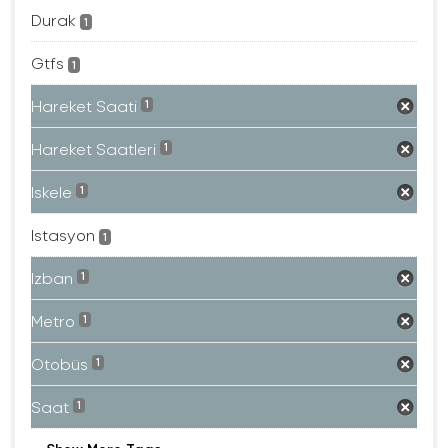
Durak
1
Gtfs
1
Hareket Saati
1
Hareket Saatleri
1
Iskele
1
Istasyon
1
Izban
1
Metro
1
Otobüs
1
Saat
1