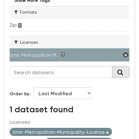
Show More Tags
Formats
Zip
1
Licenses
Izmir Metropolitan M...
1
Order by
1 dataset found
Licenses:
Izmir-Metropolitan-Municipality-License