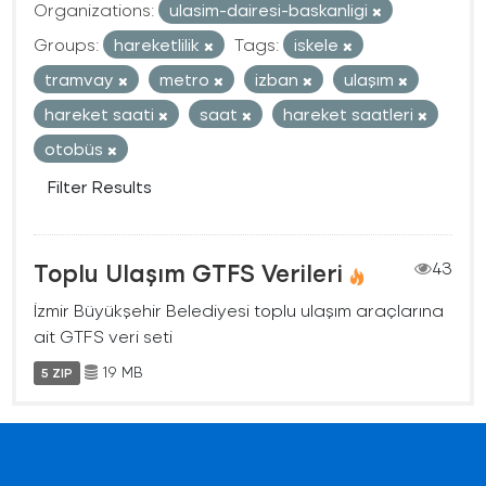
Organizations:
ulasim-dairesi-baskanligi
Groups:
hareketlilik
Tags:
iskele
tramvay
metro
izban
ulaşım
hareket saati
saat
hareket saatleri
otobüs
Filter Results
Toplu Ulaşım GTFS Verileri
43
İzmir Büyükşehir Belediyesi toplu ulaşım araçlarına
ait GTFS veri seti
19 MB
5 ZIP