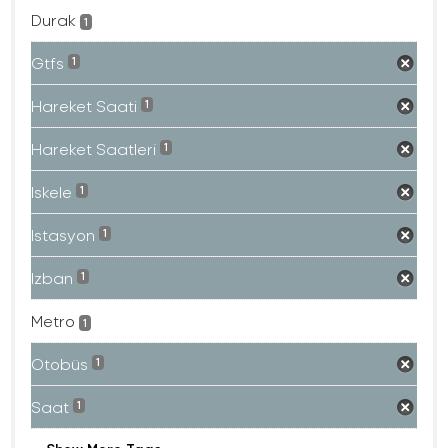
Durak
1
Gtfs
1
Hareket Saati
1
Hareket Saatleri
1
Iskele
1
Istasyon
1
Izban
1
Metro
1
Otobüs
1
Saat
1