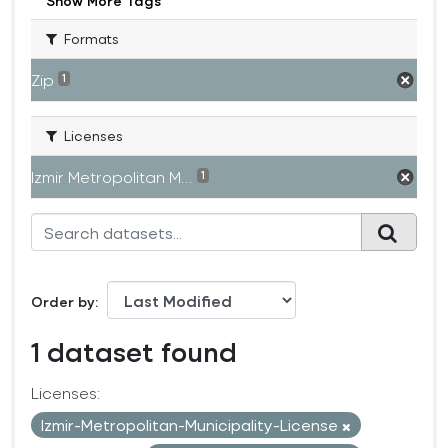
Show More Tags
Formats
Zip
1
Licenses
Izmir Metropolitan M...
1
Order by
1 dataset found
Licenses:
Izmir-Metropolitan-Municipality-License