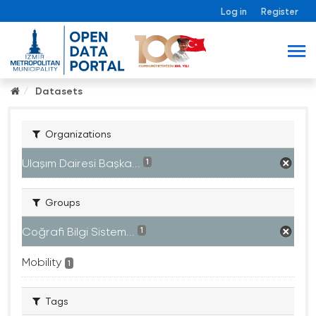
Log in
Register
Datasets
Organizations
Ulaşım Dairesi Başka...
1
Groups
Coğrafi Bilgi Sistem...
1
Mobility
1
Tags