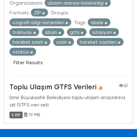
Organizations:
ulasim-dairesi-baskanligi
Formats:
ZIP
Groups:
cografi-bilgi-sistemleri
Tags:
iskele
tramvay
izban
gtfs
istasyon
hareket saati
saat
hareket saatleri
otobüs
Filter Results
Toplu Ulaşım GTFS Verileri
41
İzmir Büyükşehir Belediyesi toplu ulaşım araçlarına
ait GTFS veri seti
19 MB
5 ZIP