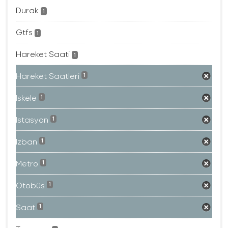
Durak
1
Gtfs
1
Hareket Saati
1
Hareket Saatleri
1
Iskele
1
Istasyon
1
Izban
1
Metro
1
Otobüs
1
Saat
1