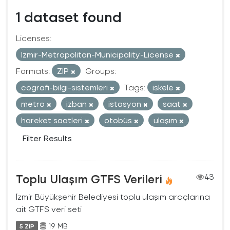
1 dataset found
Licenses:
Izmir-Metropolitan-Municipality-License
Formats:
ZIP
Groups:
cografi-bilgi-sistemleri
Tags:
iskele
metro
izban
istasyon
saat
hareket saatleri
otobüs
ulaşım
Filter Results
Toplu Ulaşım GTFS Verileri
43
İzmir Büyükşehir Belediyesi toplu ulaşım araçlarına
ait GTFS veri seti
19 MB
5 ZIP