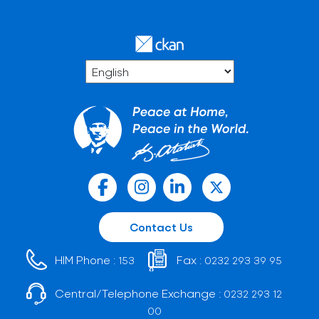
Contact Us
HIM Phone :
Fax :
153
0232 293 39 95
Central/Telephone Exchange :
0232 293 12
00