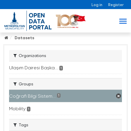
Log in
Register
Datasets
Organizations
Ulaşım Dairesi Başka...
1
Groups
Coğrafi Bilgi Sistem...
1
Mobility
1
Tags