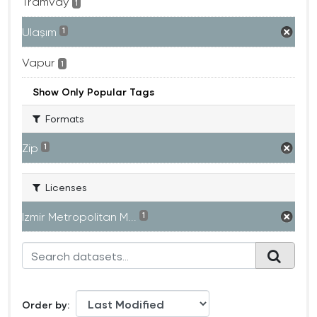
Tramvay
1
Ulaşım
1
Vapur
1
Show Only Popular Tags
Formats
Zip
1
Licenses
Izmir Metropolitan M...
1
Order by