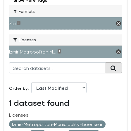
Show More Tags
Formats
Zip
1
Licenses
Izmir Metropolitan M...
1
Order by
1 dataset found
Licenses:
Izmir-Metropolitan-Municipality-License