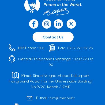
Contact Us
HIM Phone :
Fax :
153
0232 293 39 95
Central/Telephone Exchange :
0232 293 12
00
Mimar Sinan Neighborhood, Kültürpark
Fairground Road (Former Universiade Building)
No:9/20, Konak / İZMİR
E-mail :
him@izmir.bel.tr