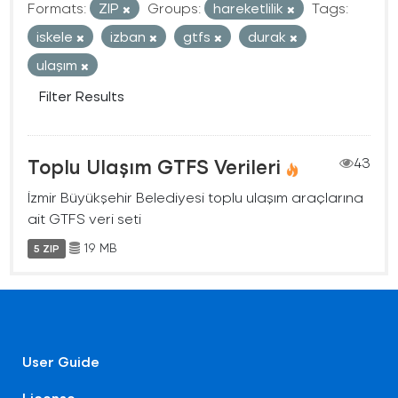
Formats:
ZIP
Groups:
hareketlilik
Tags:
iskele
izban
gtfs
durak
ulaşım
Filter Results
Toplu Ulaşım GTFS Verileri
43
İzmir Büyükşehir Belediyesi toplu ulaşım araçlarına
ait GTFS veri seti
19 MB
5 ZIP
User Guide
License