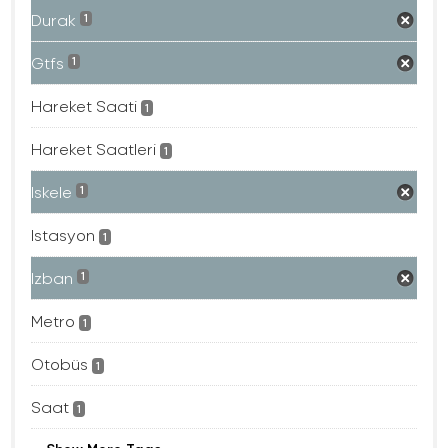
Durak
1
Gtfs
1
Hareket Saati
1
Hareket Saatleri
1
Iskele
1
Istasyon
1
Izban
1
Metro
1
Otobüs
1
Saat
1