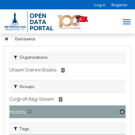
Log in
Register
Datasets
Organizations
Ulaşım Dairesi Başka...
1
Groups
Coğrafi Bilgi Sistem...
1
Mobility
1
Tags