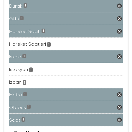
Durak
1
Gtfs
1
Hareket Saati
1
Hareket Saatleri
1
Iskele
1
Istasyon
1
Izban
1
Metro
1
Otobüs
1
Saat
1