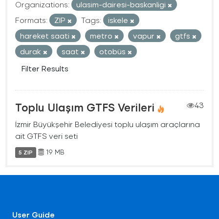
Organizations:
ulasim-dairesi-baskanligi
Formats:
ZIP
Tags:
iskele
hareket saati
metro
vapur
gtfs
durak
saat
otobüs
Filter Results
Toplu Ulaşım GTFS Verileri
43
İzmir Büyükşehir Belediyesi toplu ulaşım araçlarına
ait GTFS veri seti
19 MB
5 ZIP
User Guide