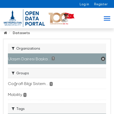
Log in
Register
Datasets
Organizations
Ulaşım Dairesi Başka...
1
Groups
Coğrafi Bilgi Sistem...
1
Mobility
1
Tags