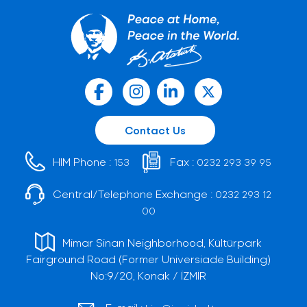
Contact Us
HIM Phone :
Fax :
153
0232 293 39 95
Central/Telephone Exchange :
0232 293 12
00
Mimar Sinan Neighborhood, Kültürpark
Fairground Road (Former Universiade Building)
No:9/20, Konak / İZMİR