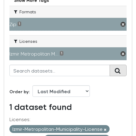
Show More Tags
Formats
Zip
1
Licenses
Izmir Metropolitan M...
1
Order by
1 dataset found
Licenses:
Izmir-Metropolitan-Municipality-License