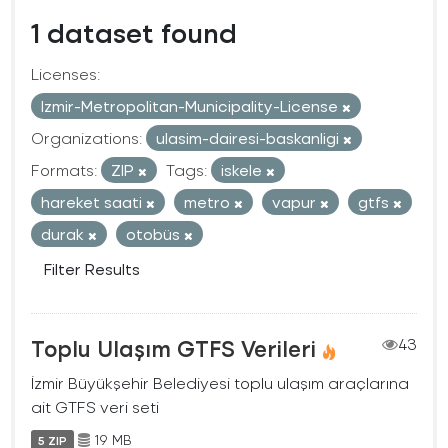
1 dataset found
Licenses:
Izmir-Metropolitan-Municipality-License
Organizations:
ulasim-dairesi-baskanligi
Formats:
ZIP
Tags:
iskele
hareket saati
metro
vapur
gtfs
durak
otobüs
Filter Results
Toplu Ulaşım GTFS Verileri
43
İzmir Büyükşehir Belediyesi toplu ulaşım araçlarına
ait GTFS veri seti
19 MB
5 ZIP