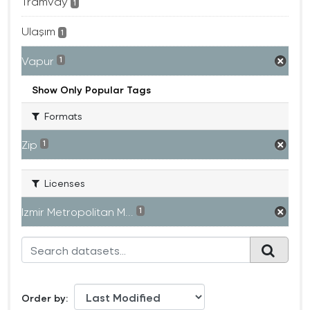
Tramvay
1
Ulaşım
1
Vapur
1
Show Only Popular Tags
Formats
Zip
1
Licenses
Izmir Metropolitan M...
1
Order by