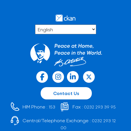
Contact Us
HIM Phone :
Fax :
153
0232 293 39 95
Central/Telephone Exchange :
0232 293 12
00