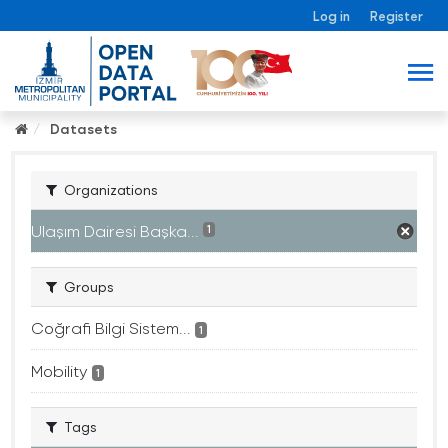
Log in
Register
Datasets
Organizations
Ulaşım Dairesi Başka...
1
Groups
Coğrafi Bilgi Sistem...
1
Mobility
1
Tags