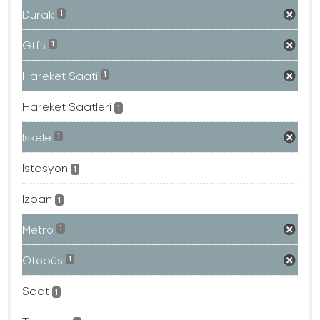
Durak
1
Gtfs
1
Hareket Saati
1
Hareket Saatleri
1
Iskele
1
Istasyon
1
Izban
1
Metro
1
Otobüs
1
Saat
1