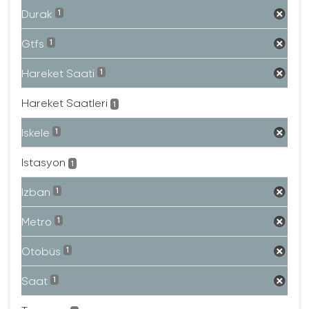
Durak
1
Gtfs
1
Hareket Saati
1
Hareket Saatleri
1
Iskele
1
Istasyon
1
Izban
1
Metro
1
Otobüs
1
Saat
1