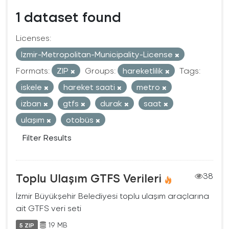
1 dataset found
Licenses:
Izmir-Metropolitan-Municipality-License
Formats:
ZIP
Groups:
hareketlilik
Tags:
iskele
hareket saati
metro
izban
gtfs
durak
saat
ulaşım
otobüs
Filter Results
Toplu Ulaşım GTFS Verileri
38
İzmir Büyükşehir Belediyesi toplu ulaşım araçlarına
ait GTFS veri seti
19 MB
5 ZIP