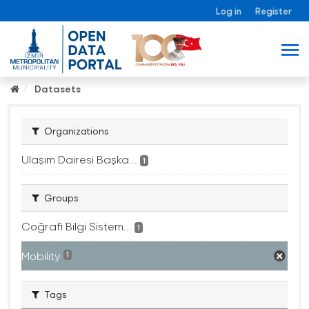
Log in
Register
Datasets
Organizations
Ulaşım Dairesi Başka...
1
Groups
Coğrafi Bilgi Sistem...
1
Mobility
1
Tags