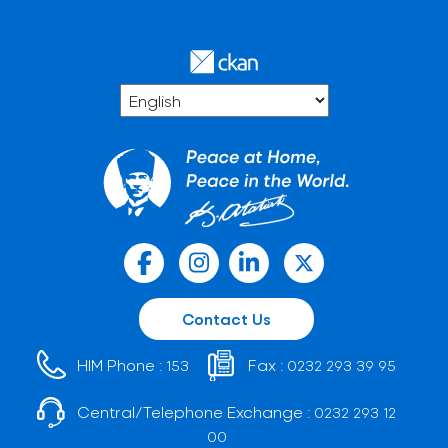
Contact Us
HIM Phone :
Fax :
153
0232 293 39 95
Central/Telephone Exchange :
0232 293 12
00