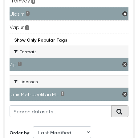
Tramvay
1
Ulaşım
1
Vapur
1
Show Only Popular Tags
Formats
Zip
1
Licenses
Izmir Metropolitan M...
1
Order by