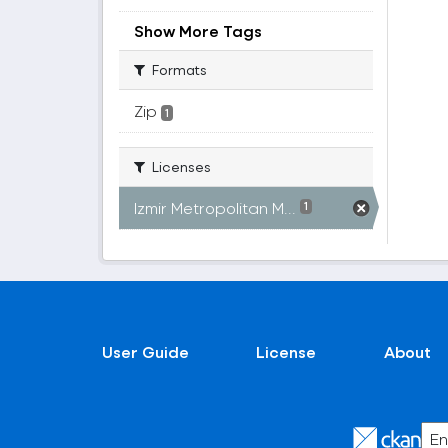
Show More Tags
Formats
Zip
1
Licenses
Izmir Metropolitan M...
1
User Guide
License
About