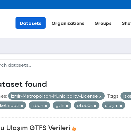
Datasets
Organizations
Groups
Sho
ataset found
ses:
Izmir-Metropolitan-Municipality-License
Tags:
isk
ket saati
izban
gtfs
otobüs
ulaşım
u Ulaşım GTFS Verileri