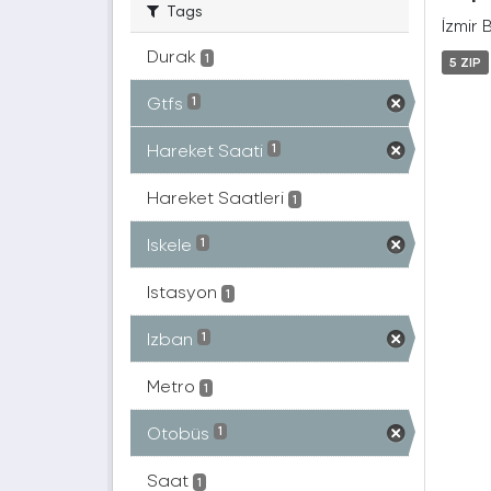
Tags
İzmir 
Durak
1
5 ZIP
Gtfs
1
Hareket Saati
1
Hareket Saatleri
1
Iskele
1
Istasyon
1
Izban
1
Metro
1
Otobüs
1
Saat
1