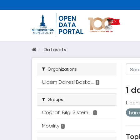
Datasets
Organizations
Ulaşım Dairesi Başka...
1
1 d
Groups
Licen
Coğrafi Bilgi Sistem...
hare
1
Mobility
1
Topl