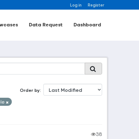
Log in
Register
wcases
Data Request
Dashboard
Order by
ele
38