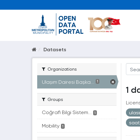
Datasets
Organizations
Ulaşım Dairesi Başka...
1
1 d
Groups
Licen
Coğrafi Bilgi Sistem...
ulas
1
saa
Mobility
1