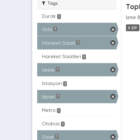
Tags
Topl
Durak
İzmir 
1
5 ZIP
Gtfs
1
Hareket Saati
1
Hareket Saatleri
1
Iskele
1
Istasyon
1
Izban
1
Metro
1
Otobüs
1
Saat
1