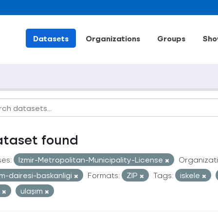
Datasets
Organizations
Groups
Sho
ataset found
ses:
Izmir-Metropolitan-Municipality-License
Organizati
im-dairesi-baskanligi
Formats:
ZIP
Tags:
iskele
t
ulaşım