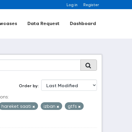
Log in
Register
wcases
Data Request
Dashboard
Order by
ons:
hareket saati
izban
gtfs