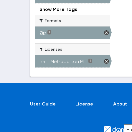
Show More Tags
Formats
Zip
1
Licenses
Izmir Metropolitan M...
1
User Guide
License
About