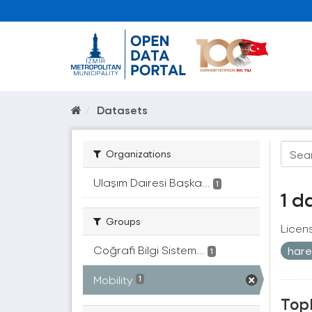
Datasets
Organizations
Ulaşım Dairesi Başka...
1
1 d
Groups
Licen
Coğrafi Bilgi Sistem...
harek
1
Mobility
1
Topl