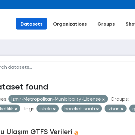
Datasets
Organizations
Groups
Sho
ataset found
ses:
Izmir-Metropolitan-Municipality-License
Groups:
etlilik
Tags:
iskele
hareket saati
izban
g
u Ulaşım GTFS Verileri