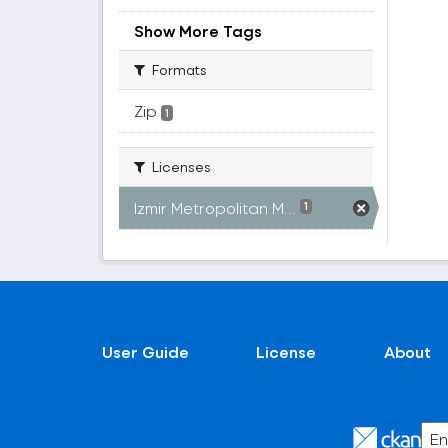
Show More Tags
Formats
Zip
1
Licenses
Izmir Metropolitan M...
1
User Guide
License
About