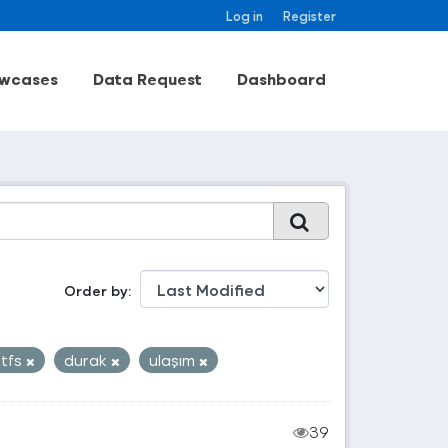
Log in
Register
wcases
Data Request
Dashboard
Order by
tfs
durak
ulaşım
39