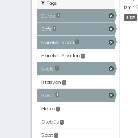
Tags
İzmir 
Durak
1
5 ZIP
Gtfs
1
Hareket Saati
1
Hareket Saatleri
1
Iskele
1
Istasyon
1
Izban
1
Metro
1
Otobüs
1
Saat
1