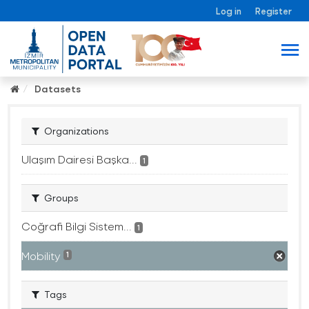
Log in
Register
Datasets
Organizations
Ulaşım Dairesi Başka...
1
Groups
Coğrafi Bilgi Sistem...
1
Mobility
1
Tags