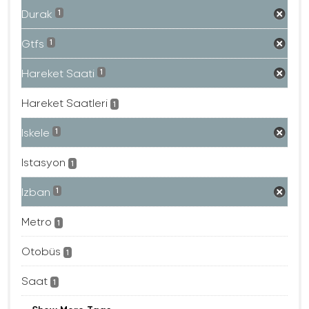
Durak
1
Gtfs
1
Hareket Saati
1
Hareket Saatleri
1
Iskele
1
Istasyon
1
Izban
1
Metro
1
Otobüs
1
Saat
1