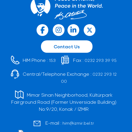
Contact Us
HIM Phone :
Fax :
153
0232 293 39 95
Central/Telephone Exchange :
0232 293 12
00
Mimar Sinan Neighborhood, Kültürpark
Fairground Road (Former Universiade Building)
No:9/20, Konak / İZMİR
E-mail :
him@izmir.bel.tr