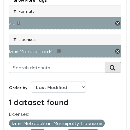
Show More Tags
Formats
Zip
1
Licenses
Izmir Metropolitan M...
1
Order by
1 dataset found
Licenses:
Izmir-Metropolitan-Municipality-License