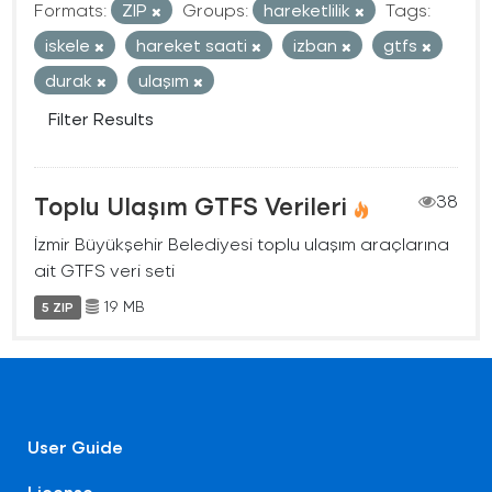
Formats:
ZIP
Groups:
hareketlilik
Tags:
iskele
hareket saati
izban
gtfs
durak
ulaşım
Filter Results
Toplu Ulaşım GTFS Verileri
38
İzmir Büyükşehir Belediyesi toplu ulaşım araçlarına
ait GTFS veri seti
19 MB
5 ZIP
User Guide
License