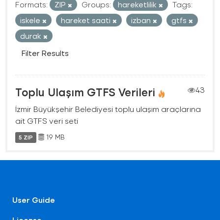
Formats:
ZIP
Groups:
hareketlilik
Tags:
iskele
hareket saati
izban
gtfs
durak
Filter Results
Toplu Ulaşım GTFS Verileri
43
İzmir Büyükşehir Belediyesi toplu ulaşım araçlarına
ait GTFS veri seti
19 MB
5 ZIP
User Guide
License