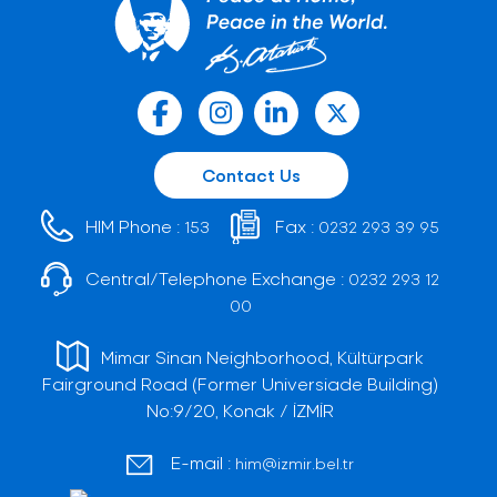
Contact Us
HIM Phone :
Fax :
153
0232 293 39 95
Central/Telephone Exchange :
0232 293 12
00
Mimar Sinan Neighborhood, Kültürpark
Fairground Road (Former Universiade Building)
No:9/20, Konak / İZMİR
E-mail :
him@izmir.bel.tr