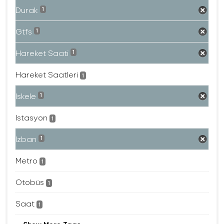
Durak
1
Gtfs
1
Hareket Saati
1
Hareket Saatleri
1
Iskele
1
Istasyon
1
Izban
1
Metro
1
Otobüs
1
Saat
1