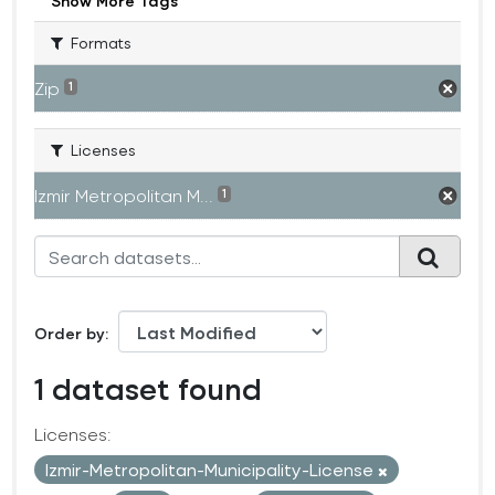
Show More Tags
Formats
Zip
1
Licenses
Izmir Metropolitan M...
1
Order by
1 dataset found
Licenses:
Izmir-Metropolitan-Municipality-License