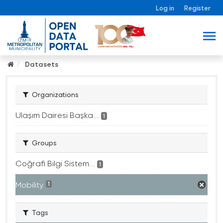
Log in
Register
Datasets
Organizations
Ulaşım Dairesi Başka...
1
Groups
Coğrafi Bilgi Sistem...
1
Mobility
1
Tags