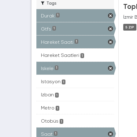
Tags
Topl
Durak
1
İzmir 
5 ZIP
Gtfs
1
Hareket Saati
1
Hareket Saatleri
1
Iskele
1
Istasyon
1
Izban
1
Metro
1
Otobüs
1
Saat
1