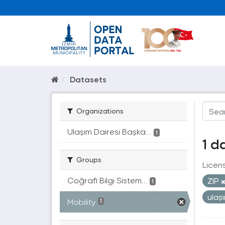
Datasets
Organizations
Ulaşım Dairesi Başka...
1
1 d
Groups
Licen
Coğrafi Bilgi Sistem...
ZIP
1
ulaş
Mobility
1