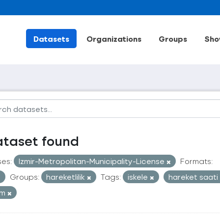
Datasets
Organizations
Groups
Sho
ataset found
ses:
Izmir-Metropolitan-Municipality-License
Formats:
Groups:
hareketlilik
Tags:
iskele
hareket saati
ım