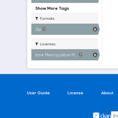
Show More Tags
Formats
Zip
1
Licenses
Izmir Metropolitan M...
1
User Guide
License
About