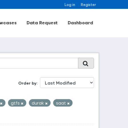
Log in
Register
wcases
Data Request
Dashboard
Order by
gtfs
durak
saat