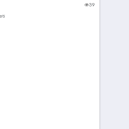
39
eti