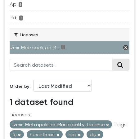
Api
1
Pdf
1
Licenses
Izmir Metropolitan M...
1
Order by
1 dataset found
Licenses:
Izmir-Metropolitan-Municipality-License
Tags:
iç
hava limanı
hat
dış