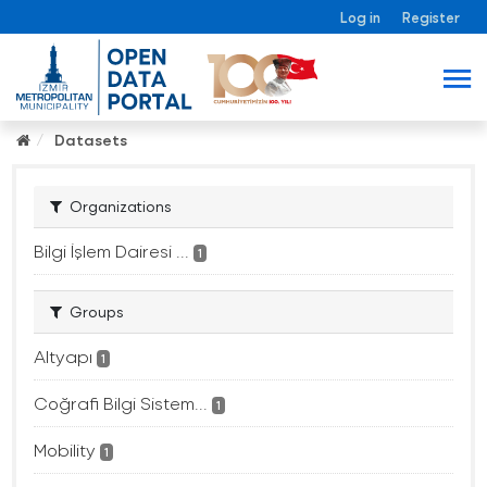
Log in
Register
Datasets
Organizations
Bilgi İşlem Dairesi ...
1
Groups
Altyapı
1
Coğrafi Bilgi Sistem...
1
Mobility
1