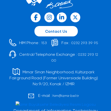
Contact Us
HIM Phone :
Fax :
153
0232 293 39 95
Central/Telephone Exchange :
0232 293 12
00
Mimar Sinan Neighborhood, Kültürpark
Fairground Road (Former Universiade Building)
No:9/20, Konak / İZMİR
E-mail :
him@izmir.bel.tr
Department of Information Technology