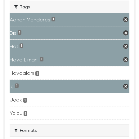
Tags
Adnan Menderes
1
Dış
1
Hat
1
Hava Limanı
1
Havaalanı
1
Iç
1
Uçak
1
Yolcu
1
Formats