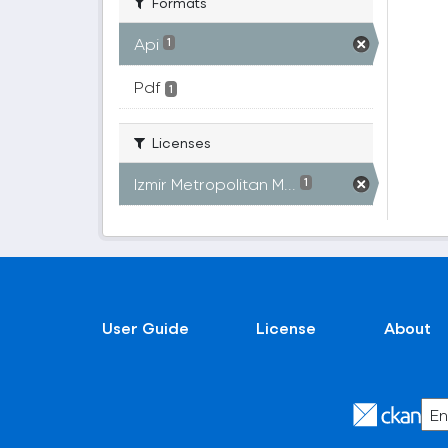
Formats
Api
1
Pdf
1
Licenses
Izmir Metropolitan M...
1
User Guide
License
About