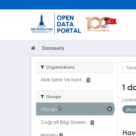
Datasets
Organizations
Akıllı Şehir Ve Kent...
1
1 d
Groups
Licen
Altyapı
alty
1
Coğrafi Bilgi Sistem...
1
Hava
Mobility
1