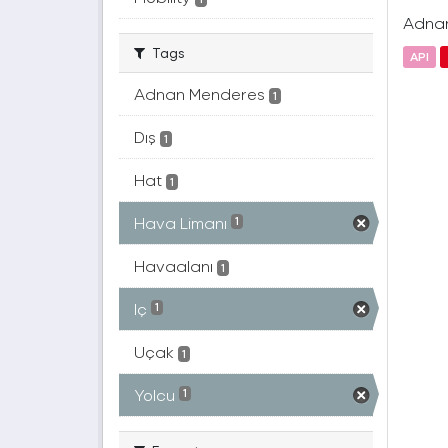
Adnan 
Tags
API
Adnan Menderes
1
Dış
1
Hat
1
Hava Limanı
1
Havaalanı
1
Iç
1
Uçak
1
Yolcu
1