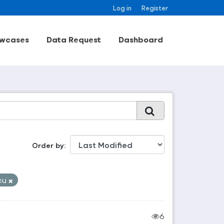
Log in
Register
wcases
Data Request
Dashboard
Order by
cu
6