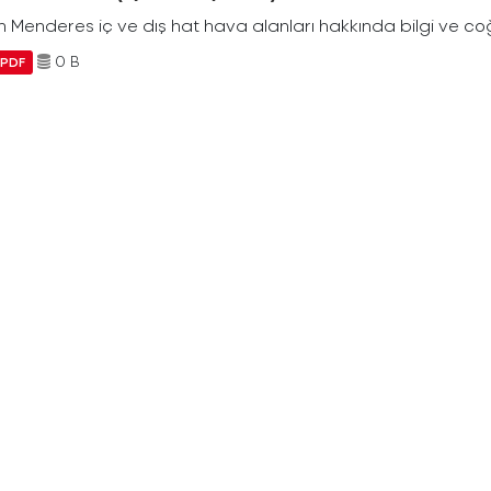
Menderes iç ve dış hat hava alanları hakkında bilgi ve coğr
0 B
PDF