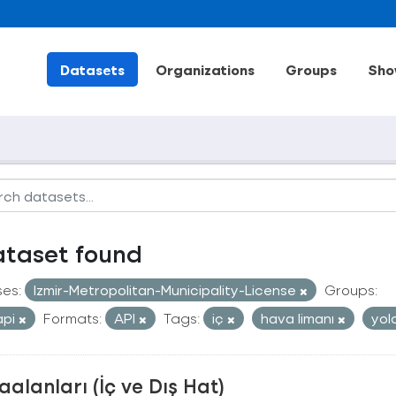
Datasets
Organizations
Groups
Sho
ataset found
ses:
Izmir-Metropolitan-Municipality-License
Groups:
api
Formats:
API
Tags:
iç
hava limanı
yol
alanları (İç ve Dış Hat)