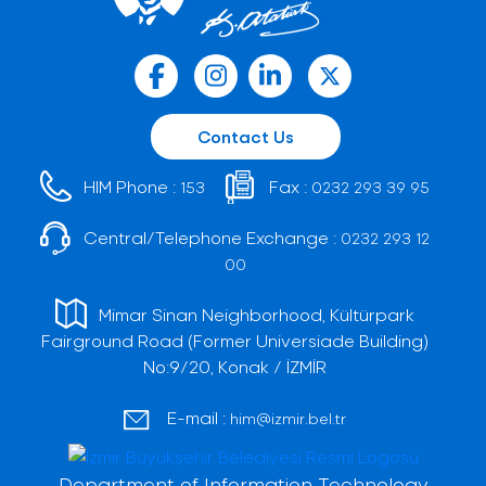
Contact Us
HIM Phone :
Fax :
153
0232 293 39 95
Central/Telephone Exchange :
0232 293 12
00
Mimar Sinan Neighborhood, Kültürpark
Fairground Road (Former Universiade Building)
No:9/20, Konak / İZMİR
E-mail :
him@izmir.bel.tr
Department of Information Technology