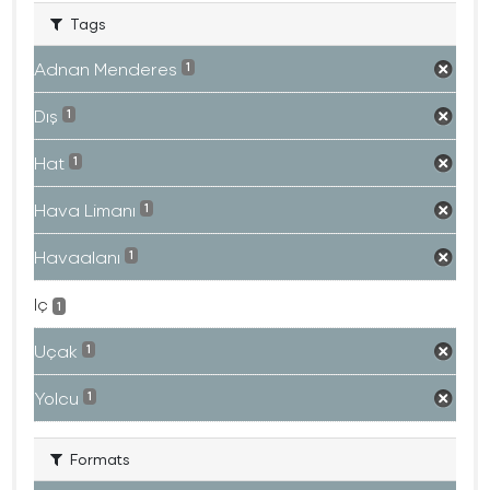
Tags
Adnan Menderes
1
Dış
1
Hat
1
Hava Limanı
1
Havaalanı
1
Iç
1
Uçak
1
Yolcu
1
Formats