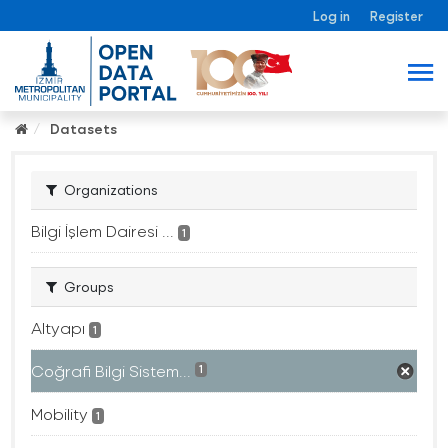
Log in
Register
Datasets
Organizations
Bilgi İşlem Dairesi ...
1
Groups
Altyapı
1
Coğrafi Bilgi Sistem...
1
Mobility
1