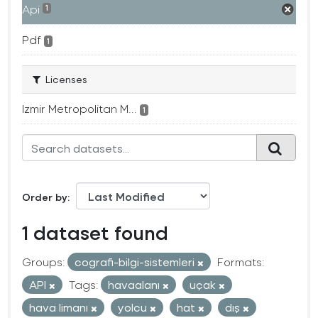
Api
1
Pdf
1
Licenses
Izmir Metropolitan M...
1
Order by
1 dataset found
Groups:
cografi-bilgi-sistemleri
Formats:
API
Tags:
havaalanı
uçak
hava limanı
yolcu
hat
dış