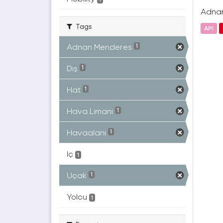
Adnan 
Tags
API
Adnan Menderes
1
Dış
1
Hat
1
Hava Limanı
1
Havaalanı
1
Iç
1
Uçak
1
Yolcu
1