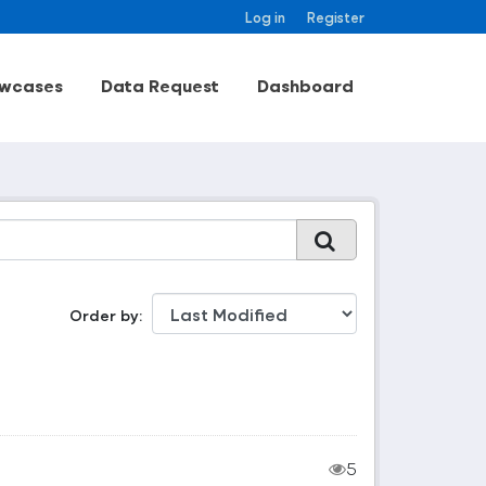
Log in
Register
wcases
Data Request
Dashboard
Order by
5