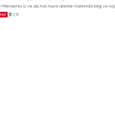
Menderes iç ve dış hat hava alanları hakkında bilgi ve coğr
0 B
PDF