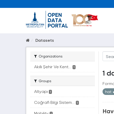
Datasets
Organizations
Akıllı Şehir Ve Kent...
1
1 d
Groups
Forma
Altyapı
hat
1
Coğrafi Bilgi Sistem...
1
Hava
Mobility
1