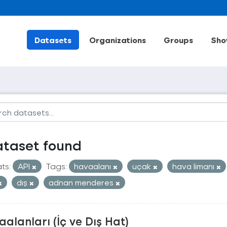
Datasets
Organizations
Groups
Sho
ataset found
ts:
API
Tags:
havaalanı
uçak
hava limanı
dış
adnan menderes
alanları (İç ve Dış Hat)