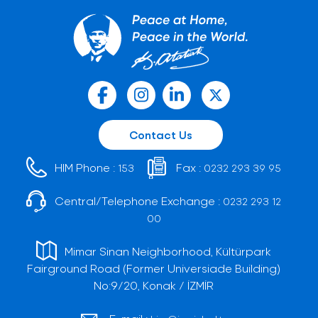
Contact Us
HIM Phone :
Fax :
153
0232 293 39 95
Central/Telephone Exchange :
0232 293 12
00
Mimar Sinan Neighborhood, Kültürpark
Fairground Road (Former Universiade Building)
No:9/20, Konak / İZMİR