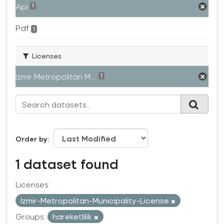
Api
1
Pdf
1
Licenses
Izmir Metropolitan M...
1
Order by
1 dataset found
Licenses:
Izmir-Metropolitan-Municipality-License
Groups:
hareketlilik