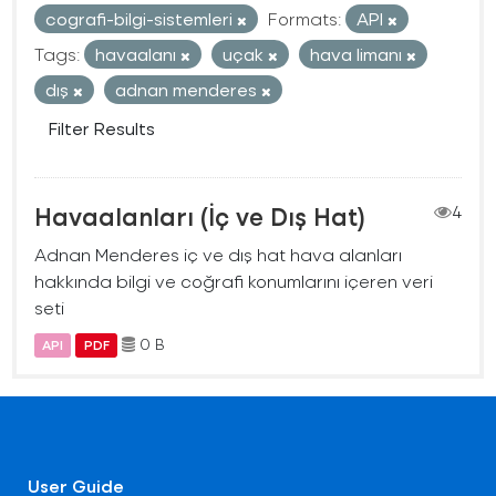
cografi-bilgi-sistemleri
Formats:
API
Tags:
havaalanı
uçak
hava limanı
dış
adnan menderes
Filter Results
Havaalanları (İç ve Dış Hat)
4
Adnan Menderes iç ve dış hat hava alanları
hakkında bilgi ve coğrafi konumlarını içeren veri
seti
0 B
API
PDF
User Guide