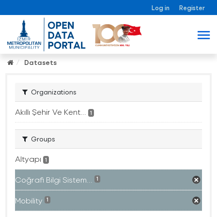
Log in
Register
Datasets
Organizations
Akıllı Şehir Ve Kent...
1
Groups
Altyapı
1
Coğrafi Bilgi Sistem...
1
Mobility
1