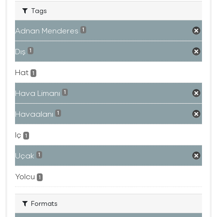
Tags
Adnan Menderes
1
Dış
1
Hat
1
Hava Limanı
1
Havaalanı
1
Iç
1
Uçak
1
Yolcu
1
Formats