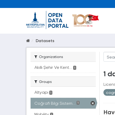
Datasets
Organizations
Akıllı Şehir Ve Kent...
1
1 d
Groups
Licen
Altyapı
cogr
1
Coğrafi Bilgi Sistem...
1
Hava
Mobility
1