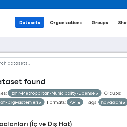
Datasets
Organizations
Groups
Sho
ataset found
ses:
Izmir-Metropolitan-Municipality-License
Groups:
afi-bilgi-sistemleri
Formats:
API
Tags:
havaalanı
alanları (İç ve Dış Hat)