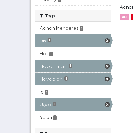
Adnan 
Tags
API
Adnan Menderes
1
Dış
1
Hat
1
Hava Limanı
1
Havaalanı
1
Iç
1
Uçak
1
Yolcu
1