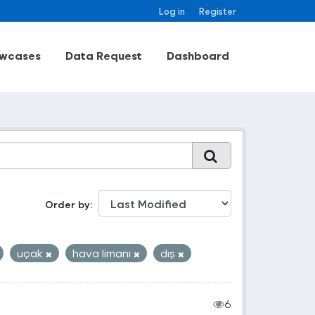
Log in
Register
wcases
Data Request
Dashboard
Order by
uçak
hava limanı
dış
6