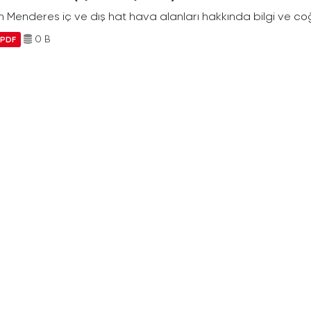
Menderes iç ve dış hat hava alanları hakkında bilgi ve coğr
0 B
PDF