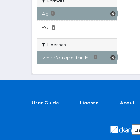
Formats
Api
1
Pdf
1
Licenses
Izmir Metropolitan M...
1
User Guide
License
About