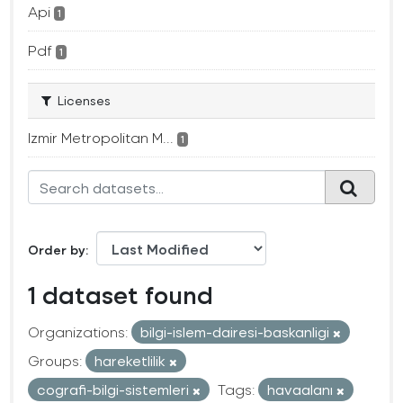
Api
1
Pdf
1
Licenses
Izmir Metropolitan M...
1
Order by
1 dataset found
Organizations:
bilgi-islem-dairesi-baskanligi
Groups:
hareketlilik
cografi-bilgi-sistemleri
Tags:
havaalanı