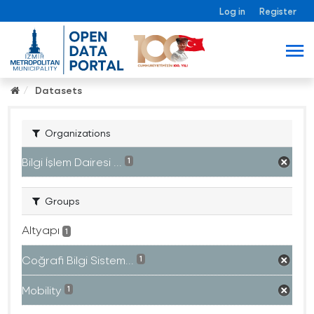
Log in
Register
Datasets
Organizations
Bilgi İşlem Dairesi ...
1
Groups
Altyapı
1
Coğrafi Bilgi Sistem...
1
Mobility
1