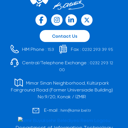
Contact Us
HIM Phone :
Fax :
153
0232 293 39 95
Central/Telephone Exchange :
0232 293 12
00
Mimar Sinan Neighborhood, Kültürpark
Fairground Road (Former Universiade Building)
No:9/20, Konak / İZMİR
E-mail :
him@izmir.bel.tr
Department of Information Technology