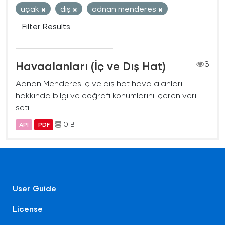
uçak
dış
adnan menderes
Filter Results
Havaalanları (İç ve Dış Hat)
3
Adnan Menderes iç ve dış hat hava alanları
hakkında bilgi ve coğrafi konumlarını içeren veri
seti
0 B
API
PDF
User Guide
License