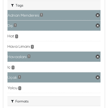
Tags
Adnan Menderes
1
Dış
1
Hat
1
Hava Limanı
1
Havaalanı
1
Iç
1
Uçak
1
Yolcu
1
Formats