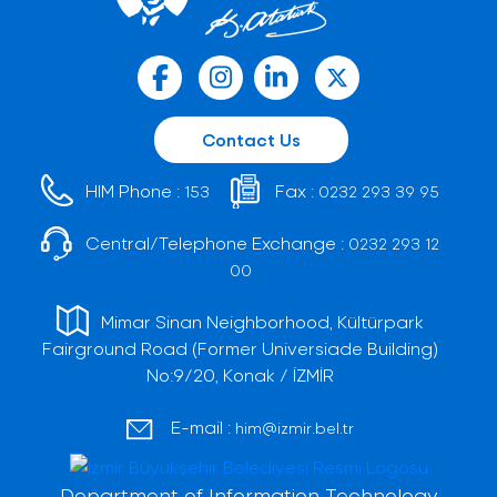
Contact Us
HIM Phone :
Fax :
153
0232 293 39 95
Central/Telephone Exchange :
0232 293 12
00
Mimar Sinan Neighborhood, Kültürpark
Fairground Road (Former Universiade Building)
No:9/20, Konak / İZMİR
E-mail :
him@izmir.bel.tr
Department of Information Technology