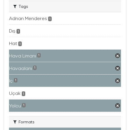
Tags
Adnan Menderes
1
Dış
1
Hat
1
Hava Limanı
1
Havaalanı
1
Iç
1
Uçak
1
Yolcu
1
Formats