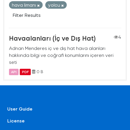
hava limanı
yolcu
Filter Results
Havaalanları (İç ve Dış Hat)
4
Adnan Menderes iç ve dış hat hava alanları
hakkında bilgi ve coğrafi konumlarını içeren veri
seti
0 B
API
PDF
User Guide
License