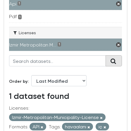
Api
1
Pdf
1
Licenses
Izmir Metropolitan M...
1
Order by
1 dataset found
Licenses:
Izmir-Metropolitan-Municipality-License
Formats:
API
Tags:
havaalanı
iç