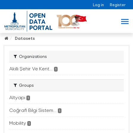
Log in
Register
Datasets
Organizations
Akıllı Şehir Ve Kent...
1
Groups
Altyapı
1
Coğrafi Bilgi Sistem...
1
Mobility
1