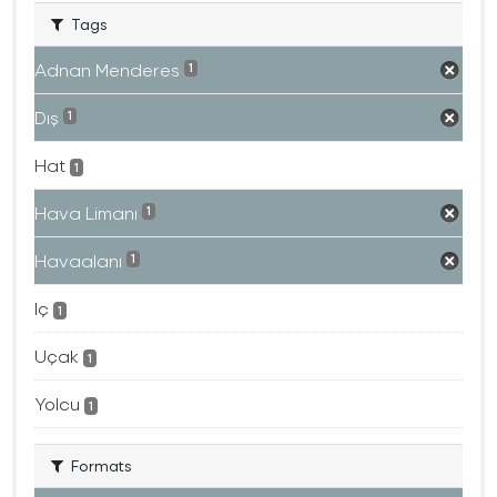
Tags
Adnan Menderes
1
Dış
1
Hat
1
Hava Limanı
1
Havaalanı
1
Iç
1
Uçak
1
Yolcu
1
Formats