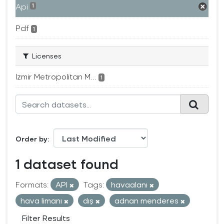
Api
1
Pdf
1
Licenses
Izmir Metropolitan M...
1
Order by
1 dataset found
Formats:
API
Tags:
havaalanı
hava limanı
dış
adnan menderes
Filter Results