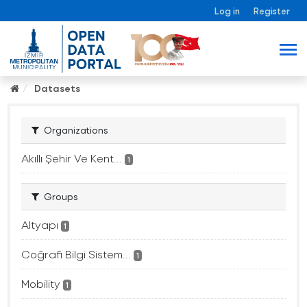
Log in
Register
Datasets
Organizations
Akıllı Şehir Ve Kent...
1
Groups
Altyapı
1
Coğrafi Bilgi Sistem...
1
Mobility
1