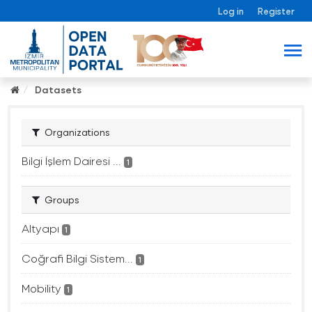
Log in
Register
Datasets
Organizations
Bilgi İşlem Dairesi ...
1
Groups
Altyapı
1
Coğrafi Bilgi Sistem...
1
Mobility
1