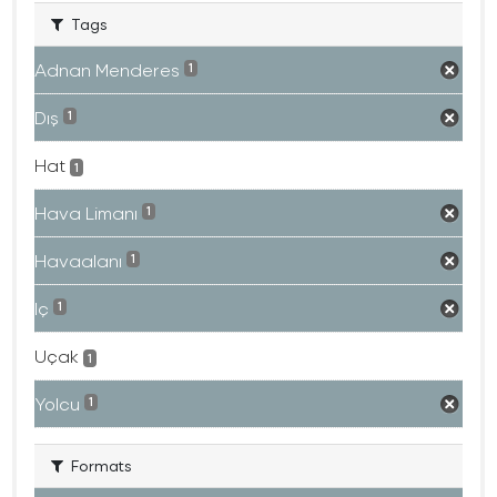
Tags
Adnan Menderes
1
Dış
1
Hat
1
Hava Limanı
1
Havaalanı
1
Iç
1
Uçak
1
Yolcu
1
Formats