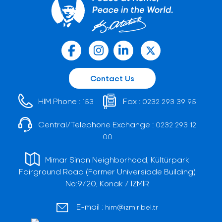
Contact Us
HIM Phone :
Fax :
153
0232 293 39 95
Central/Telephone Exchange :
0232 293 12
00
Mimar Sinan Neighborhood, Kültürpark
Fairground Road (Former Universiade Building)
No:9/20, Konak / İZMİR
E-mail :
him@izmir.bel.tr