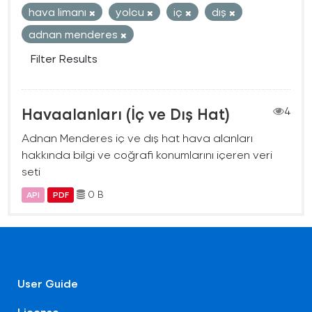
hava limanı
yolcu
iç
dış
adnan menderes
Filter Results
Havaalanları (İç ve Dış Hat)
4
Adnan Menderes iç ve dış hat hava alanları
hakkında bilgi ve coğrafi konumlarını içeren veri
seti
0 B
API
PDF
User Guide
License