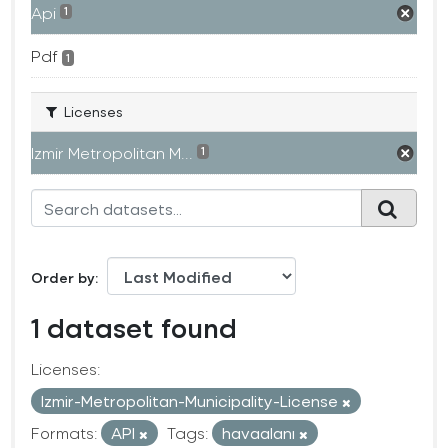
Api
1
Pdf
1
Licenses
Izmir Metropolitan M...
1
Order by
1 dataset found
Licenses:
Izmir-Metropolitan-Municipality-License
Formats:
API
Tags:
havaalanı