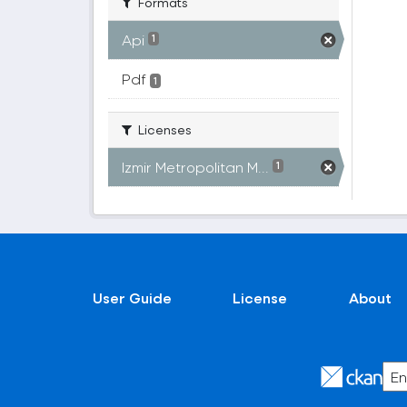
Formats
Api
1
Pdf
1
Licenses
Izmir Metropolitan M...
1
User Guide
License
About