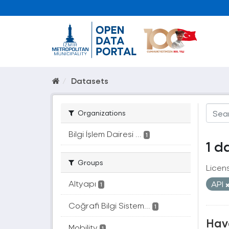
Datasets
Organizations
Bilgi İşlem Dairesi ...
1
1 d
Groups
Licen
Altyapı
API
1
Coğrafi Bilgi Sistem...
1
Hava
Mobility
1