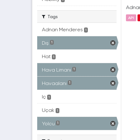
Adnan 
Tags
API
Adnan Menderes
1
Dış
1
Hat
1
Hava Limanı
1
Havaalanı
1
Iç
1
Uçak
1
Yolcu
1