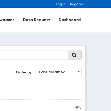
Log in
Register
wcases
Data Request
Dashboard
Order by
3