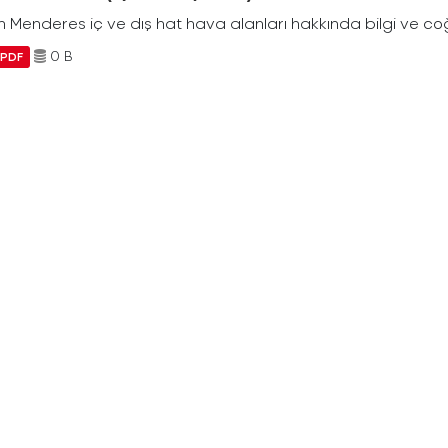
Menderes iç ve dış hat hava alanları hakkında bilgi ve coğr
0 B
PDF