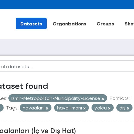
Datasets
Organizations
Groups
Sho
ataset found
ses:
Izmir-Metropolitan-Municipality-License
Formats:
Tags:
havaalanı
hava limanı
yolcu
dış
alanları (İç ve Dış Hat)