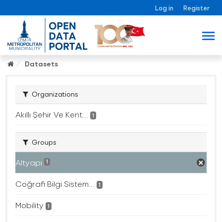
Log in
Register
Datasets
Organizations
Akıllı Şehir Ve Kent...
1
Groups
Altyapı
1
Coğrafi Bilgi Sistem...
1
Mobility
1