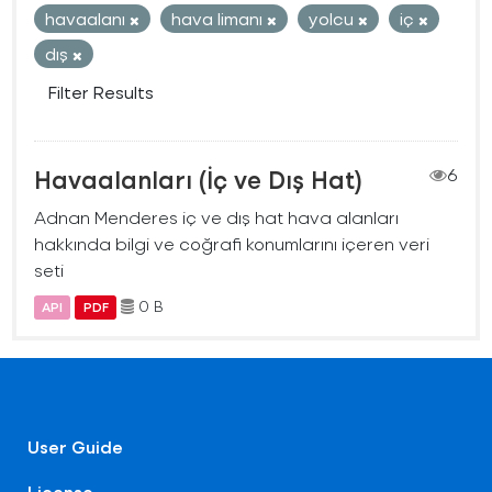
havaalanı
hava limanı
yolcu
iç
dış
Filter Results
Havaalanları (İç ve Dış Hat)
6
Adnan Menderes iç ve dış hat hava alanları
hakkında bilgi ve coğrafi konumlarını içeren veri
seti
0 B
API
PDF
User Guide
License