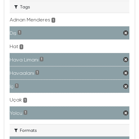
Tags
Adnan Menderes
1
Dış
1
Hat
1
Hava Limanı
1
Havaalanı
1
Iç
1
Uçak
1
Yolcu
1
Formats