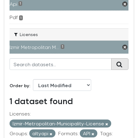
Api
1
Pdf
1
Licenses
Izmir Metropolitan M...
1
Order by
1 dataset found
Licenses:
Izmir-Metropolitan-Municipality-License
Groups:
altyapi
Formats:
API
Tags: