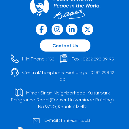
Contact Us
HIM Phone :
Fax :
153
0232 293 39 95
Central/Telephone Exchange :
0232 293 12
00
Mimar Sinan Neighborhood, Kültürpark
Fairground Road (Former Universiade Building)
No:9/20, Konak / İZMİR
E-mail :
him@izmir.bel.tr