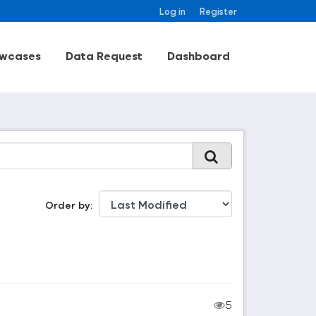
Log in
Register
wcases
Data Request
Dashboard
Order by
5