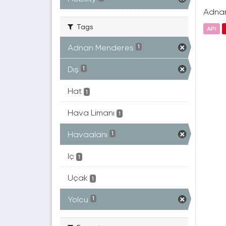
Adnan 
Tags
API
Adnan Menderes
1
Dış
1
Hat
1
Hava Limanı
1
Havaalanı
1
Iç
1
Uçak
1
Yolcu
1