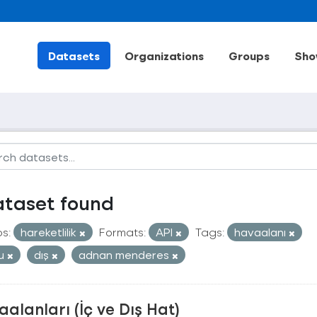
Datasets
Organizations
Groups
Sho
ataset found
s:
hareketlilik
Formats:
API
Tags:
havaalanı
cu
dış
adnan menderes
alanları (İç ve Dış Hat)