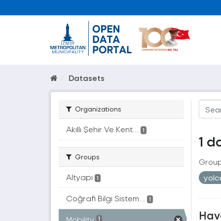
Datasets
Organizations
Akıllı Şehir Ve Kent...
1
1 d
Groups
Group
Altyapı
yol
1
Coğrafi Bilgi Sistem...
1
Hava
Mobility
1