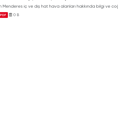
Menderes iç ve dış hat hava alanları hakkında bilgi ve coğr
0 B
PDF