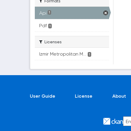
Formats
Api
1
Pdf
1
Licenses
Izmir Metropolitan M...
1
User Guide
License
About