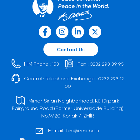
Contact Us
HIM Phone :
Fax :
153
0232 293 39 95
Central/Telephone Exchange :
0232 293 12
00
Mimar Sinan Neighborhood, Kültürpark
Fairground Road (Former Universiade Building)
No:9/20, Konak / İZMİR
E-mail :
him@izmir.bel.tr