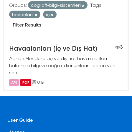
Groups:
cografi-bilgi-sistemleri
Tags:
havaalanı
iç
Filter Results
Havaalanları (İç ve Dış Hat)
3
Adnan Menderes iç ve dış hat hava alanları
hakkında bilgi ve coğrafi konumlarını içeren veri
seti
0 B
API
PDF
User Guide
License