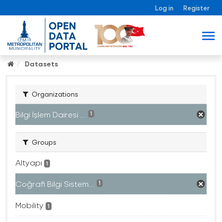
Log in
Register
Datasets
Organizations
Bilgi İşlem Dairesi ...
1
Groups
Altyapı
1
Coğrafi Bilgi Sistem...
1
Mobility
1