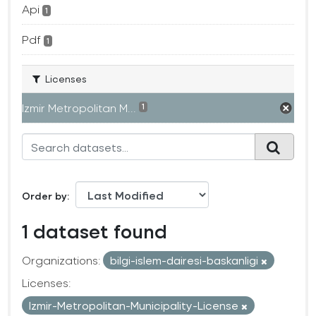
Api
1
Pdf
1
Licenses
Izmir Metropolitan M...
1
Order by
1 dataset found
Organizations:
bilgi-islem-dairesi-baskanligi
Licenses:
Izmir-Metropolitan-Municipality-License