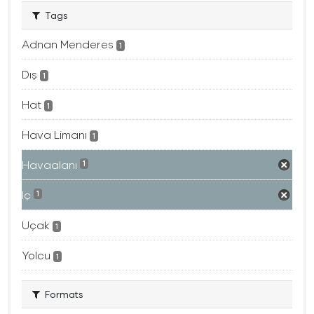
Tags
Adnan Menderes
1
Dış
1
Hat
1
Hava Limanı
1
Havaalanı
1
Iç
1
Uçak
1
Yolcu
1
Formats