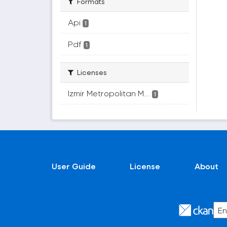
Formats
Api
1
Pdf
1
Licenses
Izmir Metropolitan M...
1
User Guide
License
About