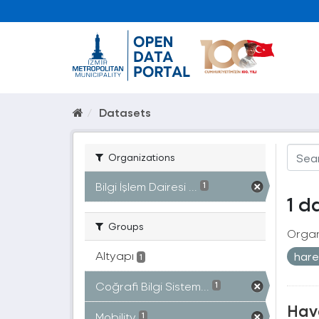
Datasets
Organizations
Bilgi İşlem Dairesi ...
1
1 d
Groups
Organ
Altyapı
harek
1
Coğrafi Bilgi Sistem...
1
Hava
Mobility
1