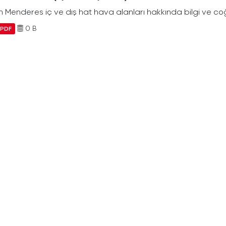
Menderes iç ve dış hat hava alanları hakkında bilgi ve coğr
0 B
PDF