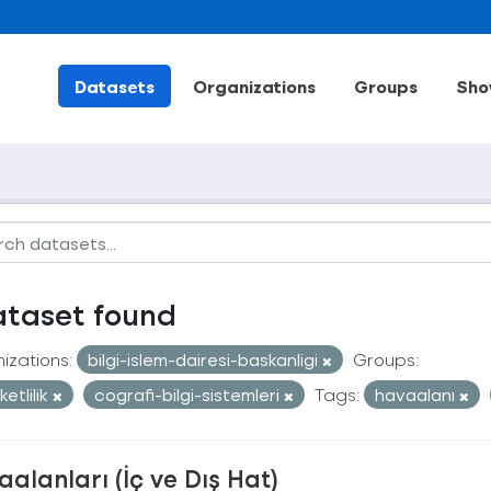
Datasets
Organizations
Groups
Sho
ataset found
izations:
bilgi-islem-dairesi-baskanligi
Groups:
etlilik
cografi-bilgi-sistemleri
Tags:
havaalanı
alanları (İç ve Dış Hat)