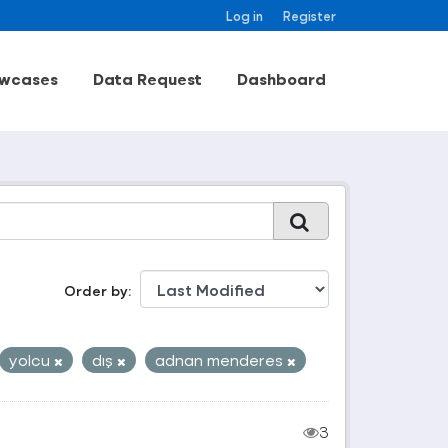
Log in
Register
wcases
Data Request
Dashboard
Order by
yolcu
dış
adnan menderes
3