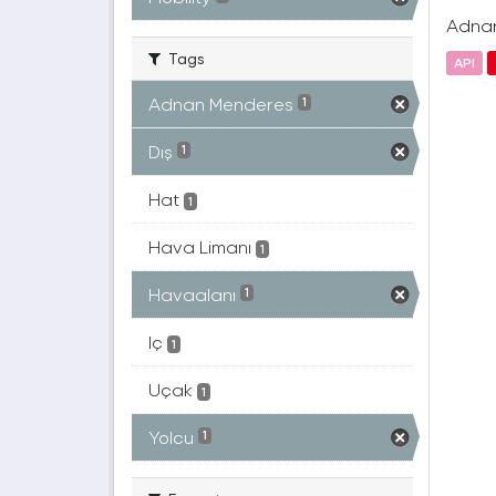
Adnan 
Tags
API
Adnan Menderes
1
Dış
1
Hat
1
Hava Limanı
1
Havaalanı
1
Iç
1
Uçak
1
Yolcu
1