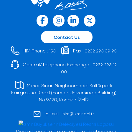
Contact Us
HIM Phone :
Fax :
153
0232 293 39 95
Central/Telephone Exchange :
0232 293 12
00
Mimar Sinan Neighborhood, Kültürpark
Fairground Road (Former Universiade Building)
No:9/20, Konak / İZMİR
E-mail :
him@izmir.bel.tr
Department of Information Technology