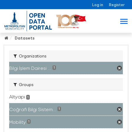
Log in
Register
Datasets
Organizations
Bilgi İşlem Dairesi ...
1
Groups
Altyapı
1
Coğrafi Bilgi Sistem...
1
Mobility
1