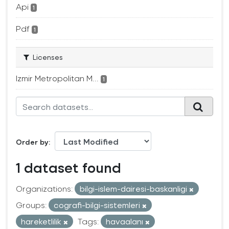
Api
1
Pdf
1
Licenses
Izmir Metropolitan M...
1
Order by
1 dataset found
Organizations:
bilgi-islem-dairesi-baskanligi
Groups:
cografi-bilgi-sistemleri
hareketlilik
Tags:
havaalanı