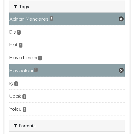
Tags
Adnan Menderes
1
Dış
1
Hat
1
Hava Limanı
1
Havaalanı
1
Iç
1
Uçak
1
Yolcu
1
Formats