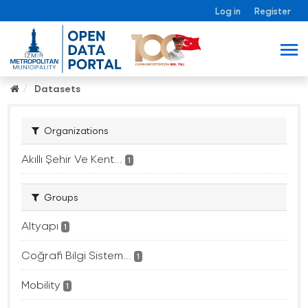
Log in
Register
Datasets
Organizations
Akıllı Şehir Ve Kent...
1
Groups
Altyapı
1
Coğrafi Bilgi Sistem...
1
Mobility
1