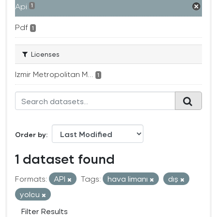
Api
1
Pdf
1
Licenses
Izmir Metropolitan M...
1
Order by
1 dataset found
Formats:
API
Tags:
hava limanı
dış
yolcu
Filter Results