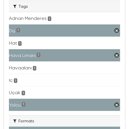
Tags
Adnan Menderes
1
Dış
1
Hat
1
Hava Limanı
1
Havaalanı
1
Iç
1
Uçak
1
Yolcu
1
Formats