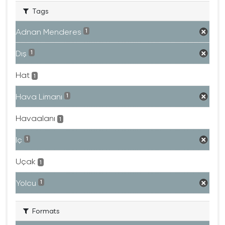
Tags
Adnan Menderes
1
Dış
1
Hat
1
Hava Limanı
1
Havaalanı
1
Iç
1
Uçak
1
Yolcu
1
Formats