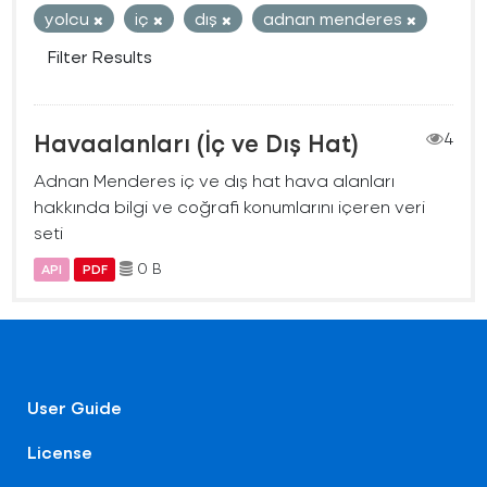
yolcu
iç
dış
adnan menderes
Filter Results
Havaalanları (İç ve Dış Hat)
4
Adnan Menderes iç ve dış hat hava alanları
hakkında bilgi ve coğrafi konumlarını içeren veri
seti
0 B
API
PDF
User Guide
License