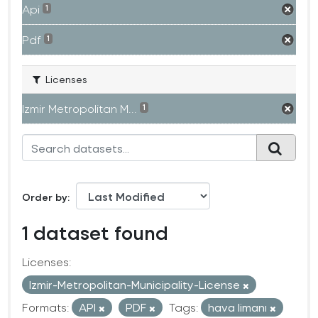
Api
1
Pdf
1
Licenses
Izmir Metropolitan M...
1
Order by
1 dataset found
Licenses:
Izmir-Metropolitan-Municipality-License
Formats:
API
PDF
Tags:
hava limanı