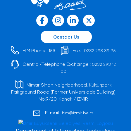
Contact Us
HIM Phone :
Fax :
153
0232 293 39 95
Central/Telephone Exchange :
0232 293 12
00
Mimar Sinan Neighborhood, Kültürpark
Fairground Road (Former Universiade Building)
No:9/20, Konak / İZMİR
E-mail :
him@izmir.bel.tr
Department of Information Technology