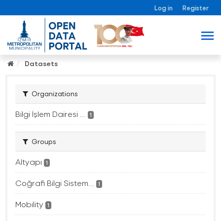
Log in
Register
Datasets
Organizations
Bilgi İşlem Dairesi ...
1
Groups
Altyapı
1
Coğrafi Bilgi Sistem...
1
Mobility
1