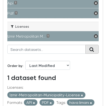
Api
1
Pdf
1
Licenses
Izmir Metropolitan M...
1
Order by
1 dataset found
Licenses:
Izmir-Metropolitan-Municipality-License
Formats:
API
PDF
Tags:
hava limanı