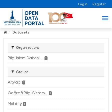
Log in
Register
Datasets
Organizations
Bilgi İşlem Dairesi ...
1
Groups
Altyapı
1
Coğrafi Bilgi Sistem...
1
Mobility
1