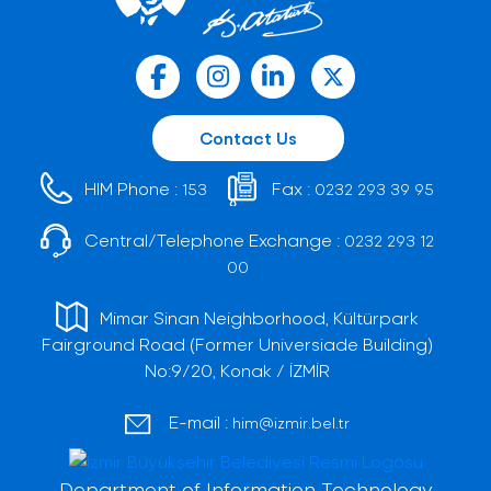
Contact Us
HIM Phone :
Fax :
153
0232 293 39 95
Central/Telephone Exchange :
0232 293 12
00
Mimar Sinan Neighborhood, Kültürpark
Fairground Road (Former Universiade Building)
No:9/20, Konak / İZMİR
E-mail :
him@izmir.bel.tr
Department of Information Technology