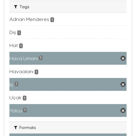
Tags
Adnan Menderes
1
Dış
1
Hat
1
Hava Limanı
1
Havaalanı
1
Iç
1
Uçak
1
Yolcu
1
Formats