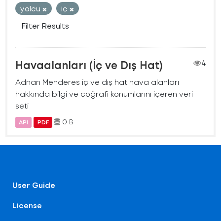
yolcu
iç
Filter Results
Havaalanları (İç ve Dış Hat)
4
Adnan Menderes iç ve dış hat hava alanları
hakkında bilgi ve coğrafi konumlarını içeren veri
seti
0 B
API
PDF
User Guide
License