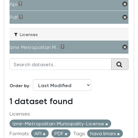
Api
1
Pdf
1
Licenses
Izmir Metropolitan M...
1
Order by
1 dataset found
Licenses:
Izmir-Metropolitan-Municipality-License
Formats:
API
PDF
Tags:
hava limanı