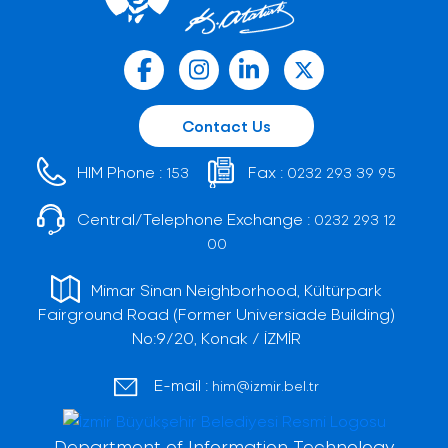
Contact Us
HIM Phone :
Fax :
153
0232 293 39 95
Central/Telephone Exchange :
0232 293 12
00
Mimar Sinan Neighborhood, Kültürpark
Fairground Road (Former Universiade Building)
No:9/20, Konak / İZMİR
E-mail :
him@izmir.bel.tr
Department of Information Technology