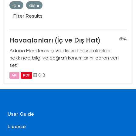
iç
dış
Filter Results
Havaalanları (İç ve Dış Hat)
4
Adnan Menderes iç ve dış hat hava alanları
hakkında bilgi ve coğrafi konumlarını içeren veri
seti
0 B
API
PDF
User Guide
License