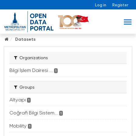
Log in
Register
Datasets
Organizations
Bilgi İşlem Dairesi ...
1
Groups
Altyapı
1
Coğrafi Bilgi Sistem...
1
Mobility
1