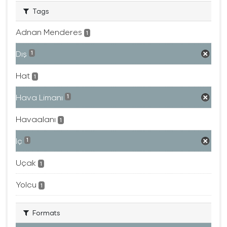
Tags
Adnan Menderes
1
Dış
1
Hat
1
Hava Limanı
1
Havaalanı
1
Iç
1
Uçak
1
Yolcu
1
Formats