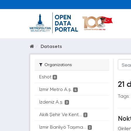
Datasets
Organizations
Eshot
8
21 
İzmir Metro A.ş.
4
Tags:
İzdeniz A.ş.
3
Akıllı Şehir Ve Kent...
2
Nok
İzmir Banliyö Taşıma...
Girile
2