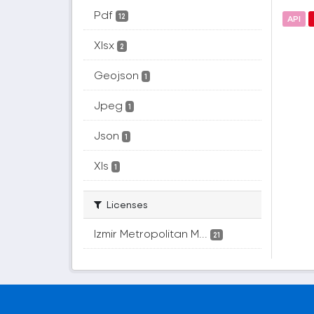
Pdf
12
API
Xlsx
2
Geojson
1
Jpeg
1
Json
1
Xls
1
Licenses
Izmir Metropolitan M...
21