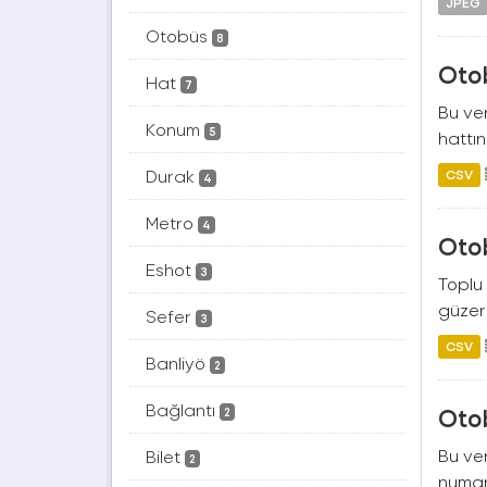
JPEG
Otobüs
8
Oto
Hat
7
Bu ver
Konum
5
hattın
Durak
CSV
4
Metro
4
Oto
Eshot
3
Toplu 
güzerg
Sefer
3
CSV
Banliyö
2
Bağlantı
Oto
2
Bu ver
Bilet
2
numara