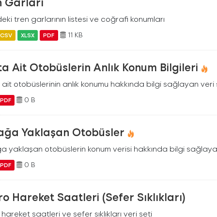
 Garları
eki tren garlarının listesi ve coğrafi konumları
11 KB
CSV
XLSX
PDF
a Ait Otobüslerin Anlık Konum Bilgileri
ait otobüslerinin anlık konumu hakkında bilgi sağlayan veri 
0 B
PDF
ağa Yaklaşan Otobüsler
a yaklaşan otobüslerin konum verisi hakkında bilgi sağlayan
0 B
PDF
o Hareket Saatleri (Sefer Sıklıkları)
hareket saatleri ve sefer sıklıkları veri seti