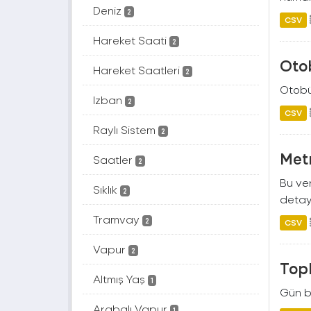
Deniz
2
CSV
Hareket Saati
2
Otob
Hareket Saatleri
2
Otobüs
Izban
2
CSV
Raylı Sistem
2
Metr
Saatler
2
Bu ver
Sıklık
2
detayl
Tramvay
2
CSV
Vapur
2
Topl
Altmış Yaş
1
Gün ba
Arabalı Vapur
1