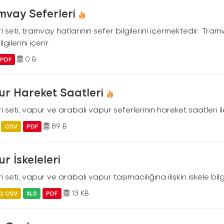
mvay Seferleri
i seti, tramvay hatlarının sefer bilgilerini içermektedir. Tram
ilgilerini içerir.
0 B
PDF
ur Hareket Saatleri
i seti, vapur ve arabalı vapur seferlerinin hareket saatleri ile i
89 B
CSV
PDF
r İskeleleri
i seti, vapur ve arabalı vapur taşımacılığına ilişkin iskele bilgil
13 KB
2 CSV
XLS
PDF