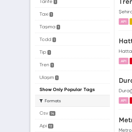
Tren
Tarife
1
Şehird
Taxi
1
API
Taşıma
1
Tcdd
Hatt
1
Hatta 
Tip
1
API
Tren
1
Ulaşım
1
Dur
Show Only Popular Tags
Durağ
Formats
API
Csv
14
Metr
Api
12
Metro 