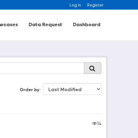
Log in
Register
wcases
Data Request
Dashboard
Order by
14