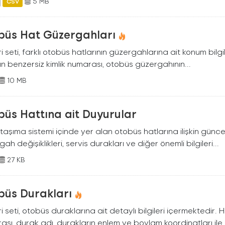
5 MB
CSV
büs Hat Güzergahları
i seti, farklı otobüs hatlarının güzergahlarına ait konum bilgil
ın benzersiz kimlik numarası, otobüs güzergahının...
10 MB
büs Hattına ait Duyurular
taşıma sistemi içinde yer alan otobüs hatlarına ilişkin güncel 
ah değişiklikleri, servis durakları ve diğer önemli bilgileri...
27 KB
büs Durakları
i seti, otobüs duraklarına ait detaylı bilgileri içermektedir. 
sı, durak adı, durakların enlem ve boylam koordinatları ile..