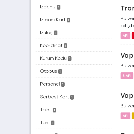
Izdeniz
Tra
1
Bu ver
Izmirim Kart
1
bitiş b
Izulaş
1
API
Koordinat
1
Vap
Kurum Kodu
1
Bu ver
Otobus
1
3 API
Personel
1
Vapu
Serbest Kart
1
Bu ver
Taksi
1
API
Tam
1