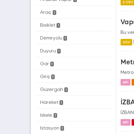
2 CSV
Araç
1
Vapu
Bisiklet
1
Bu ver
Demiryolu
1
CSV
Duyuru
1
Metr
Gar
1
Metro 
Giriş
1
API
Güzergah
1
İZBA
Hareket
1
İZBAN(
Iskele
1
API
Istasyon
1