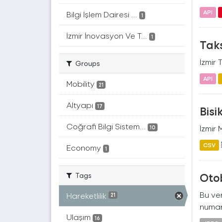
API
Bilgi İşlem Dairesi ...
1
İzmir İnovasyon Ve T...
1
Taks
İzmir 
Groups
API
Mobility
21
Altyapı
17
Bisi
Coğrafi Bilgi Sistem...
İzmir 
10
CSV
Economy
1
Oto
Tags
Bu ver
Hareketlilik
21
numara
Ulaşım
16