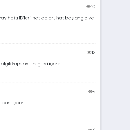
10
vay hattı ID'leri, hat adları, hat başlangıç ve
12
lgili kapsamlı bilgileri içerir.
4
erini içerir.
6