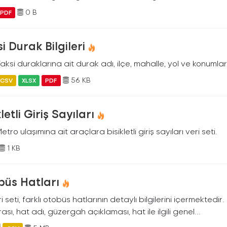
0 B
PDF
i Durak Bilgileri
Taksi duraklarına ait durak adı, ilçe, mahalle, yol ve konumlar
56 KB
CSV
XLSX
PDF
kletli Giriş Sayıları
Metro ulaşımına ait araçlara bisikletli giriş sayıları veri seti.
1 KB
büs Hatları
i seti, farklı otobüs hatlarının detaylı bilgilerini içermektedir
sı, hat adı, güzergah açıklaması, hat ile ilgili genel...