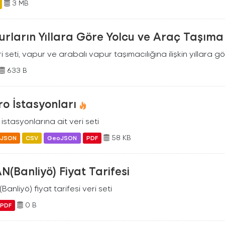
3 MB
rların Yıllara Göre Yolcu ve Araç Taşıma 
i seti, vapur ve arabalı vapur taşımacılığına ilişkin yıllara gö
633 B
o İstasyonları
istasyonlarına ait veri seti
58 KB
JSON
CSV
GeoJSON
PDF
N(Banliyö) Fiyat Tarifesi
Banliyö) fiyat tarifesi veri seti
0 B
PDF