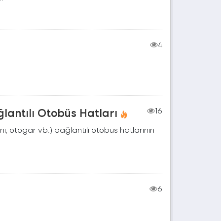
4
lantılı Otobüs Hatları
16
nı, otogar vb.) bağlantılı otobüs hatlarının
6