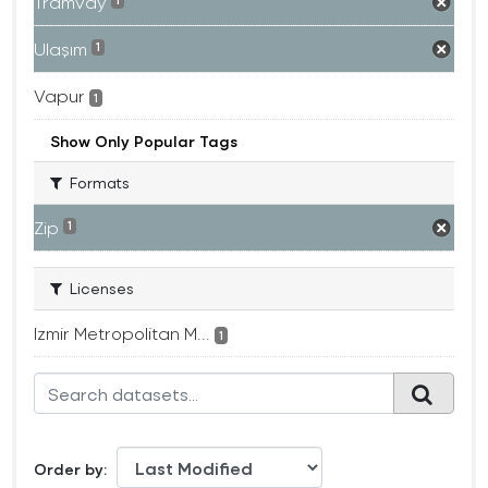
Tramvay
1
Ulaşım
1
Vapur
1
Show Only Popular Tags
Formats
Zip
1
Licenses
Izmir Metropolitan M...
1
Order by