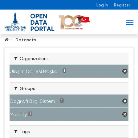
Log in
Register
Datasets
Organizations
Ulaşım Dairesi Başka...
1
Groups
Coğrafi Bilgi Sistem...
1
Mobility
1
Tags