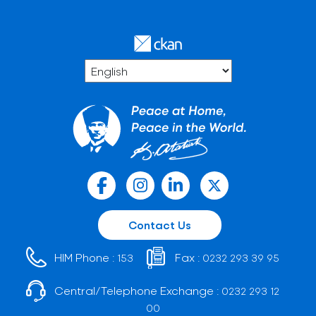
Contact Us
HIM Phone :
Fax :
153
0232 293 39 95
Central/Telephone Exchange :
0232 293 12
00