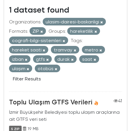
1 dataset found
Organizations:
ulasim-dairesi-baskanligi
Formats:
ZIP
Groups:
hareketlilik
cografi-bilgi-sistemleri
Tags:
hareket saati
tramvay
metro
izban
gtfs
durak
saat
ulaşım
otobüs
Filter Results
Toplu Ulaşım GTFS Verileri
41
İzmir Büyükşehir Belediyesi toplu ulaşım araçlarına
ait GTFS veri seti
19 MB
5 ZIP