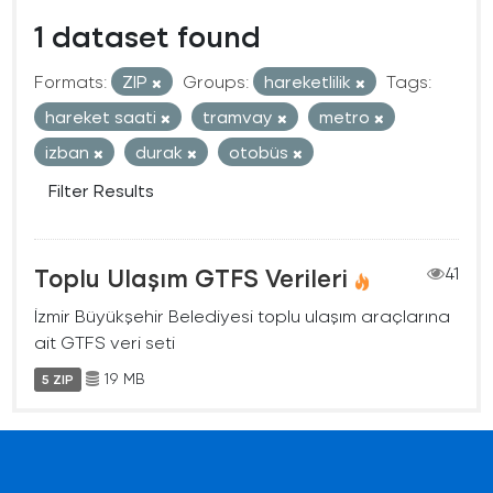
1 dataset found
Formats:
ZIP
Groups:
hareketlilik
Tags:
hareket saati
tramvay
metro
izban
durak
otobüs
Filter Results
Toplu Ulaşım GTFS Verileri
41
İzmir Büyükşehir Belediyesi toplu ulaşım araçlarına
ait GTFS veri seti
19 MB
5 ZIP