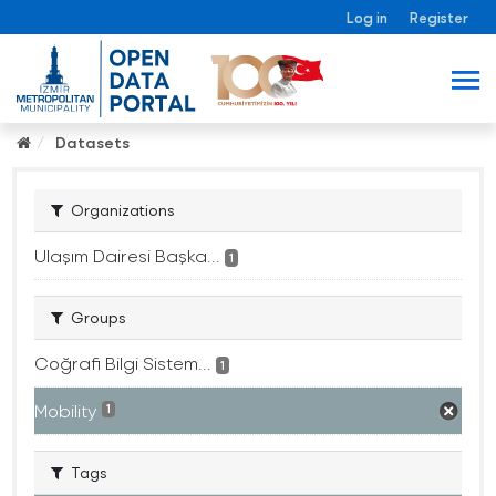
Log in
Register
Datasets
Organizations
Ulaşım Dairesi Başka...
1
Groups
Coğrafi Bilgi Sistem...
1
Mobility
1
Tags