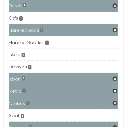
Durak
1
Gtfs
1
Hareket Saati
1
Hareket Saatleri
1
Iskele
1
Istasyon
1
Izban
1
Metro
1
Otobüs
1
Saat
1