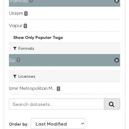
Tramvay
1
Ulaşım
1
Vapur
1
Show Only Popular Tags
Formats
Zip
1
Licenses
Izmir Metropolitan M...
1
Order by