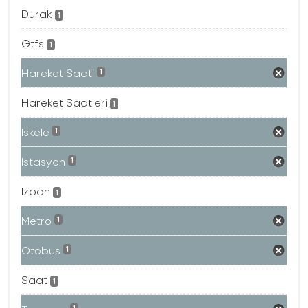
Durak
1
Gtfs
1
Hareket Saati
1
Hareket Saatleri
1
Iskele
1
Istasyon
1
Izban
1
Metro
1
Otobüs
1
Saat
1