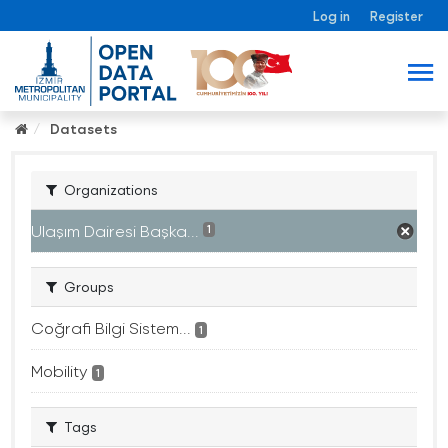
Log in
Register
Datasets
Organizations
Ulaşım Dairesi Başka...
1
Groups
Coğrafi Bilgi Sistem...
1
Mobility
1
Tags