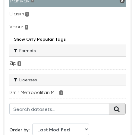
Tramvay
1
Ulaşım
1
Vapur
1
Show Only Popular Tags
Formats
Zip
1
Licenses
Izmir Metropolitan M...
1
Order by