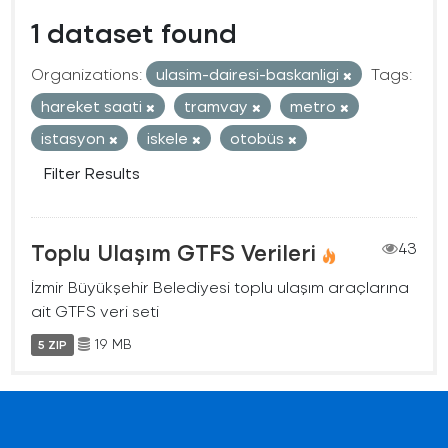
1 dataset found
Organizations:
ulasim-dairesi-baskanligi
Tags:
hareket saati
tramvay
metro
istasyon
iskele
otobüs
Filter Results
Toplu Ulaşım GTFS Verileri
43
İzmir Büyükşehir Belediyesi toplu ulaşım araçlarına
ait GTFS veri seti
19 MB
5 ZIP