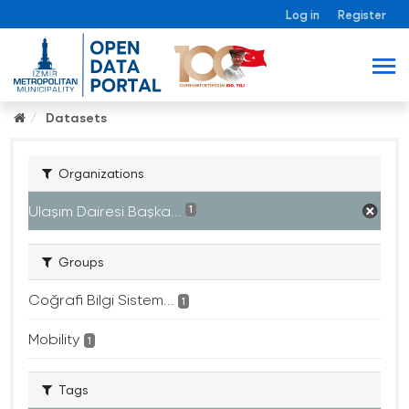
Log in
Register
Datasets
Organizations
Ulaşım Dairesi Başka...
1
Groups
Coğrafi Bilgi Sistem...
1
Mobility
1
Tags