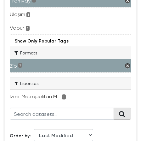
Tramvay
1
Ulaşım
1
Vapur
1
Show Only Popular Tags
Formats
Zip
1
Licenses
Izmir Metropolitan M...
1
Order by