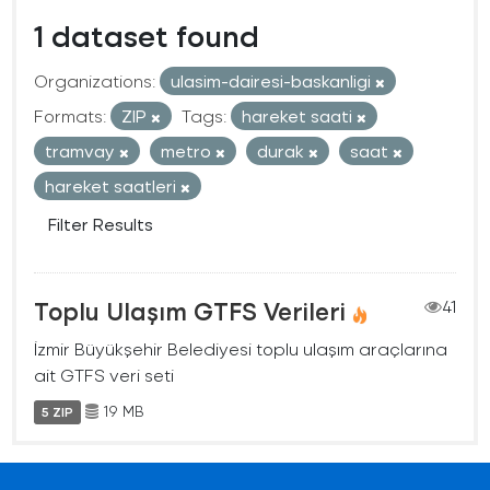
1 dataset found
Organizations:
ulasim-dairesi-baskanligi
Formats:
ZIP
Tags:
hareket saati
tramvay
metro
durak
saat
hareket saatleri
Filter Results
Toplu Ulaşım GTFS Verileri
41
İzmir Büyükşehir Belediyesi toplu ulaşım araçlarına
ait GTFS veri seti
19 MB
5 ZIP