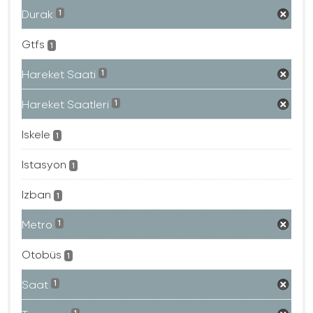
Durak
1
Gtfs
1
Hareket Saati
1
Hareket Saatleri
1
Iskele
1
Istasyon
1
Izban
1
Metro
1
Otobüs
1
Saat
1