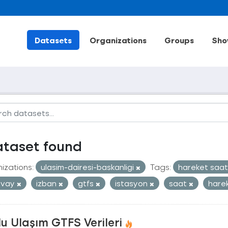
Datasets
Organizations
Groups
Sho
ataset found
izations:
ulasim-dairesi-baskanligi
Tags:
hareket saat
mvay
izban
gtfs
istasyon
saat
harek
u Ulaşım GTFS Verileri