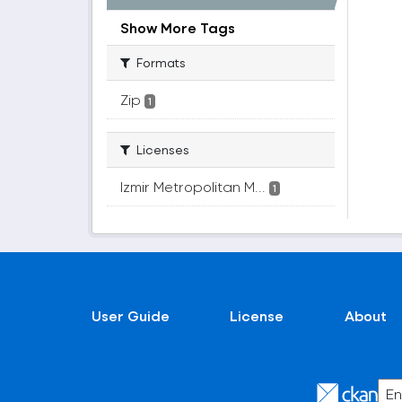
Show More Tags
Formats
Zip
1
Licenses
Izmir Metropolitan M...
1
User Guide
License
About