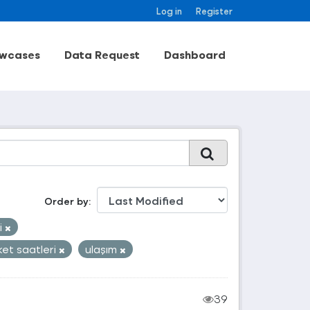
Log in
Register
wcases
Data Request
Dashboard
Order by
i
et saatleri
ulaşım
39