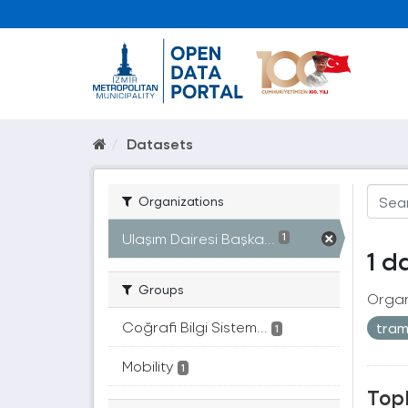
Datasets
Organizations
Ulaşım Dairesi Başka...
1
1 d
Groups
Organ
Coğrafi Bilgi Sistem...
tra
1
Mobility
1
Topl