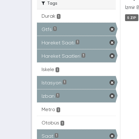
Tags
İzmir 
Durak
1
5 ZIP
Gtfs
1
Hareket Saati
1
Hareket Saatleri
1
Iskele
1
Istasyon
1
Izban
1
Metro
1
Otobüs
1
Saat
1